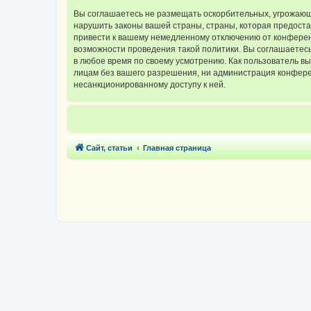
Вы соглашаетесь не размещать оскорбительных, угрожающ
нарушить законы вашей страны, страны, которая предос
привести к вашему немедленному отключению от конференц
возможности проведения такой политики. Вы соглашаетес
в любое время по своему усмотрению. Как пользователь вы
лицам без вашего разрешения, ни администрация конферен
несанкционированному доступу к ней.
Сайт, статьи
Главная страница