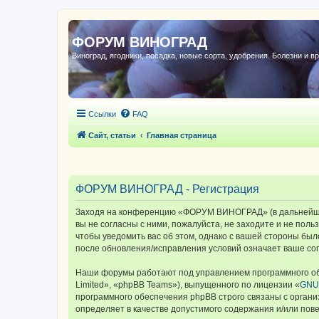
ФОРУМ ВИНОГРАД
Виноград, ягодники, посадка, новые сорта, удобрения. Болезни и в
Ссылки
FAQ
Сайт, статьи
Главная страница
ФОРУМ ВИНОГРАД - Регистрация
Заходя на конференцию «ФОРУМ ВИНОГРАД» (в дальнейшем 
вы не согласны с ними, пожалуйста, не заходите и не по
чтобы уведомить вас об этом, однако с вашей стороны б
после обновления/исправления условий означает ваше сог
Наши форумы работают под управлением программного об
Limited», «phpBB Teams»), выпущенного по лицензии «
GNU 
программного обеспечения phpBB строго связаны с органи
определяет в качестве допустимого содержания и/или по