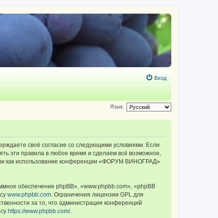
Вход
Язык:
ерждаете своё согласие со следующими условиями. Если
ть эти правила в любое время и сделаем всё возможное,
, так как использование конференции «ФОРУМ ВИНОГРАД»
ммное обеспечение phpBB», «www.phpbb.com», «phpBB
есу
www.phpbb.com
. Ограничения лицензии GPL для
ственности за то, что администрация конференций
есу
https://www.phpbb.com/
.