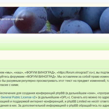
редители винограда.
«мы», «наш», «ФОРУМ ВИНОГРАД», «https://forum.vinograd7.ru»), вы подтв
льзуйтесь форумами «ФОРУМ ВИНОГРАД». Мы оставляем за собой право изменя
ыло бы разумным регулярно просматривать этот текст на предмет изменений
ласие с ними.
еспечения для создания конференций phpBB (в дальнейшем «они», «програ
General Public License v2
» (в дальнейшем «GPL»). Скачать его можно по адр
зацией и поддержкой интернет-конференций, и phpBB Limited не несёт ответ
ведения в них. За дополнительной информацией о phpBB обращайтесь по адр