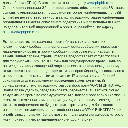
дальнейшем «GPL»). Скачать его можно по адресу
www.phpbb.com
.
Ограничения лицензии GPL для программного обеспечения phpBB строго
связаны с организацией и поддержкой интернет-конференций, и phpBB
Limited не несёт ответственности за то, что администрация конференций
определяет в качестве допустимого содержания и/или поведения в них.
За дополнительной информацией о phpBB обращайтесь по адресу
https://www.phpbb.com/
.
Вы соглашаетесь не размещать оскорбительных, угрожающих,
клеветнических сообщений, порнографических сообщений, призывов к
национальной розни и прочих сообщений, которые могут нарушить
законы вашей страны, страны, которая предоставляет услуги хостинга
для форумов «ФОРУМ ВИНОГРАД» или международное право. Попытки
размещения таких сообщений могут привести к вашему немедленному
отключению от конференции, при этом ваш провайдер будет поставлен в
известность, если мы сочтём это нужным. IP-адреса всех сообщений
сохраняются для возможности проведения такой политики. Вы
соглашаетесь с тем, что администраторы форумов «ФОРУМ ВИНОГРАД»
имеют право удалить, отредактировать, перенести или закрыть любую
тему в любое время по своему усмотрению. Как пользователь вы согласны
с тем, что введённая вами информация будет храниться в базе данных.
Хотя эта информация не будет открыта третьим лицам без вашего
разрешения, ни администрация конференции «ФОРУМ ВИНОГРАД», ни
phpBB Limited не может быть ответственна за действия хакеров, которые
могут привести к несанкционированному доступу к ней.