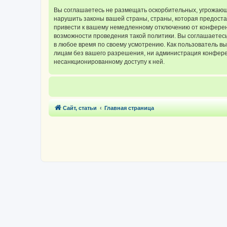
Вы соглашаетесь не размещать оскорбительных, угрожающ
нарушить законы вашей страны, страны, которая предос
привести к вашему немедленному отключению от конференц
возможности проведения такой политики. Вы соглашаетес
в любое время по своему усмотрению. Как пользователь вы
лицам без вашего разрешения, ни администрация конферен
несанкционированному доступу к ней.
Сайт, статьи
Главная страница