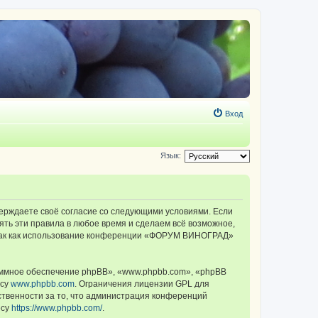
Вход
Язык:
ерждаете своё согласие со следующими условиями. Если
ть эти правила в любое время и сделаем всё возможное,
, так как использование конференции «ФОРУМ ВИНОГРАД»
ммное обеспечение phpBB», «www.phpbb.com», «phpBB
есу
www.phpbb.com
. Ограничения лицензии GPL для
ственности за то, что администрация конференций
есу
https://www.phpbb.com/
.