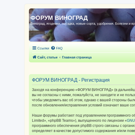
ФОРУМ ВИНОГРАД
Виноград, ягодники, посадка, новые сорта, удобрения. Болезни и в
Ссылки
FAQ
Сайт, статьи
Главная страница
ФОРУМ ВИНОГРАД - Регистрация
Заходя на конференцию «ФОРУМ ВИНОГРАД» (в дальнейшем 
вы не согласны с ними, пожалуйста, не заходите и не по
чтобы уведомить вас об этом, однако с вашей стороны б
после обновления/исправления условий означает ваше сог
Наши форумы работают под управлением программного об
Limited», «phpBB Teams»), выпущенного по лицензии «
GNU 
программного обеспечения phpBB строго связаны с органи
определяет в качестве допустимого содержания и/или по