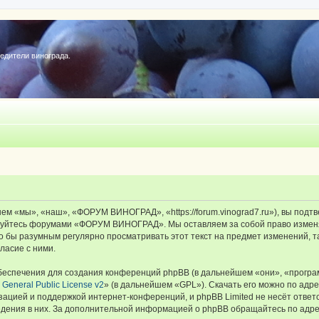
редители винограда.
«мы», «наш», «ФОРУМ ВИНОГРАД», «https://forum.vinograd7.ru»), вы подтв
льзуйтесь форумами «ФОРУМ ВИНОГРАД». Мы оставляем за собой право изменя
ыло бы разумным регулярно просматривать этот текст на предмет изменений
ласие с ними.
еспечения для создания конференций phpBB (в дальнейшем «они», «програ
General Public License v2
» (в дальнейшем «GPL»). Скачать его можно по адр
зацией и поддержкой интернет-конференций, и phpBB Limited не несёт ответ
ведения в них. За дополнительной информацией о phpBB обращайтесь по адр