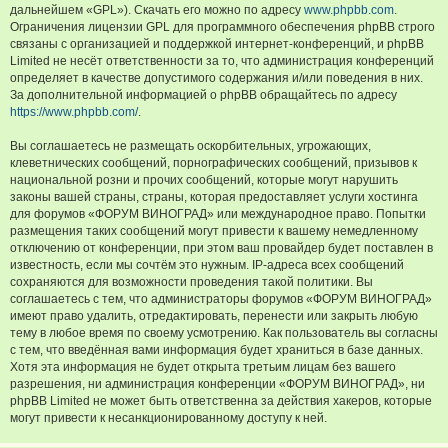
дальнейшем «GPL»). Скачать его можно по адресу
www.phpbb.com
.
Ограничения лицензии GPL для программного обеспечения phpBB строго
связаны с организацией и поддержкой интернет-конференций, и phpBB
Limited не несёт ответственности за то, что администрация конференций
определяет в качестве допустимого содержания и/или поведения в них.
За дополнительной информацией о phpBB обращайтесь по адресу
https://www.phpbb.com/
.
Вы соглашаетесь не размещать оскорбительных, угрожающих,
клеветнических сообщений, порнографических сообщений, призывов к
национальной розни и прочих сообщений, которые могут нарушить
законы вашей страны, страны, которая предоставляет услуги хостинга
для форумов «ФОРУМ ВИНОГРАД» или международное право. Попытки
размещения таких сообщений могут привести к вашему немедленному
отключению от конференции, при этом ваш провайдер будет поставлен в
известность, если мы сочтём это нужным. IP-адреса всех сообщений
сохраняются для возможности проведения такой политики. Вы
соглашаетесь с тем, что администраторы форумов «ФОРУМ ВИНОГРАД»
имеют право удалить, отредактировать, перенести или закрыть любую
тему в любое время по своему усмотрению. Как пользователь вы согласны
с тем, что введённая вами информация будет храниться в базе данных.
Хотя эта информация не будет открыта третьим лицам без вашего
разрешения, ни администрация конференции «ФОРУМ ВИНОГРАД», ни
phpBB Limited не может быть ответственна за действия хакеров, которые
могут привести к несанкционированному доступу к ней.