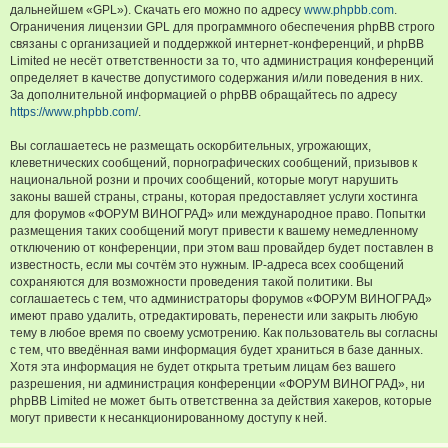
дальнейшем «GPL»). Скачать его можно по адресу
www.phpbb.com
.
Ограничения лицензии GPL для программного обеспечения phpBB строго
связаны с организацией и поддержкой интернет-конференций, и phpBB
Limited не несёт ответственности за то, что администрация конференций
определяет в качестве допустимого содержания и/или поведения в них.
За дополнительной информацией о phpBB обращайтесь по адресу
https://www.phpbb.com/
.
Вы соглашаетесь не размещать оскорбительных, угрожающих,
клеветнических сообщений, порнографических сообщений, призывов к
национальной розни и прочих сообщений, которые могут нарушить
законы вашей страны, страны, которая предоставляет услуги хостинга
для форумов «ФОРУМ ВИНОГРАД» или международное право. Попытки
размещения таких сообщений могут привести к вашему немедленному
отключению от конференции, при этом ваш провайдер будет поставлен в
известность, если мы сочтём это нужным. IP-адреса всех сообщений
сохраняются для возможности проведения такой политики. Вы
соглашаетесь с тем, что администраторы форумов «ФОРУМ ВИНОГРАД»
имеют право удалить, отредактировать, перенести или закрыть любую
тему в любое время по своему усмотрению. Как пользователь вы согласны
с тем, что введённая вами информация будет храниться в базе данных.
Хотя эта информация не будет открыта третьим лицам без вашего
разрешения, ни администрация конференции «ФОРУМ ВИНОГРАД», ни
phpBB Limited не может быть ответственна за действия хакеров, которые
могут привести к несанкционированному доступу к ней.