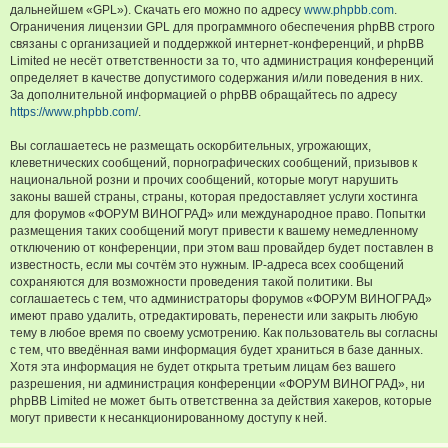
дальнейшем «GPL»). Скачать его можно по адресу
www.phpbb.com
.
Ограничения лицензии GPL для программного обеспечения phpBB строго
связаны с организацией и поддержкой интернет-конференций, и phpBB
Limited не несёт ответственности за то, что администрация конференций
определяет в качестве допустимого содержания и/или поведения в них.
За дополнительной информацией о phpBB обращайтесь по адресу
https://www.phpbb.com/
.
Вы соглашаетесь не размещать оскорбительных, угрожающих,
клеветнических сообщений, порнографических сообщений, призывов к
национальной розни и прочих сообщений, которые могут нарушить
законы вашей страны, страны, которая предоставляет услуги хостинга
для форумов «ФОРУМ ВИНОГРАД» или международное право. Попытки
размещения таких сообщений могут привести к вашему немедленному
отключению от конференции, при этом ваш провайдер будет поставлен в
известность, если мы сочтём это нужным. IP-адреса всех сообщений
сохраняются для возможности проведения такой политики. Вы
соглашаетесь с тем, что администраторы форумов «ФОРУМ ВИНОГРАД»
имеют право удалить, отредактировать, перенести или закрыть любую
тему в любое время по своему усмотрению. Как пользователь вы согласны
с тем, что введённая вами информация будет храниться в базе данных.
Хотя эта информация не будет открыта третьим лицам без вашего
разрешения, ни администрация конференции «ФОРУМ ВИНОГРАД», ни
phpBB Limited не может быть ответственна за действия хакеров, которые
могут привести к несанкционированному доступу к ней.