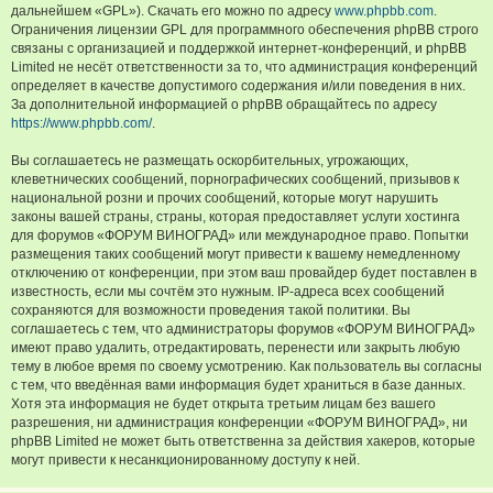
дальнейшем «GPL»). Скачать его можно по адресу
www.phpbb.com
.
Ограничения лицензии GPL для программного обеспечения phpBB строго
связаны с организацией и поддержкой интернет-конференций, и phpBB
Limited не несёт ответственности за то, что администрация конференций
определяет в качестве допустимого содержания и/или поведения в них.
За дополнительной информацией о phpBB обращайтесь по адресу
https://www.phpbb.com/
.
Вы соглашаетесь не размещать оскорбительных, угрожающих,
клеветнических сообщений, порнографических сообщений, призывов к
национальной розни и прочих сообщений, которые могут нарушить
законы вашей страны, страны, которая предоставляет услуги хостинга
для форумов «ФОРУМ ВИНОГРАД» или международное право. Попытки
размещения таких сообщений могут привести к вашему немедленному
отключению от конференции, при этом ваш провайдер будет поставлен в
известность, если мы сочтём это нужным. IP-адреса всех сообщений
сохраняются для возможности проведения такой политики. Вы
соглашаетесь с тем, что администраторы форумов «ФОРУМ ВИНОГРАД»
имеют право удалить, отредактировать, перенести или закрыть любую
тему в любое время по своему усмотрению. Как пользователь вы согласны
с тем, что введённая вами информация будет храниться в базе данных.
Хотя эта информация не будет открыта третьим лицам без вашего
разрешения, ни администрация конференции «ФОРУМ ВИНОГРАД», ни
phpBB Limited не может быть ответственна за действия хакеров, которые
могут привести к несанкционированному доступу к ней.