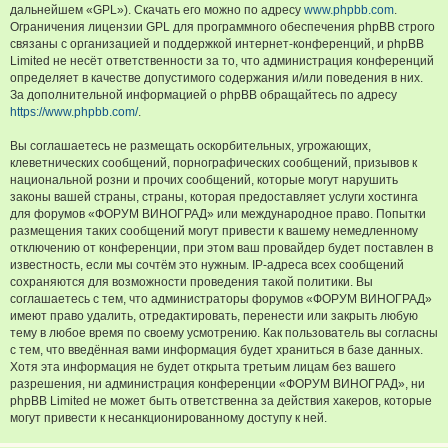
дальнейшем «GPL»). Скачать его можно по адресу
www.phpbb.com
.
Ограничения лицензии GPL для программного обеспечения phpBB строго
связаны с организацией и поддержкой интернет-конференций, и phpBB
Limited не несёт ответственности за то, что администрация конференций
определяет в качестве допустимого содержания и/или поведения в них.
За дополнительной информацией о phpBB обращайтесь по адресу
https://www.phpbb.com/
.
Вы соглашаетесь не размещать оскорбительных, угрожающих,
клеветнических сообщений, порнографических сообщений, призывов к
национальной розни и прочих сообщений, которые могут нарушить
законы вашей страны, страны, которая предоставляет услуги хостинга
для форумов «ФОРУМ ВИНОГРАД» или международное право. Попытки
размещения таких сообщений могут привести к вашему немедленному
отключению от конференции, при этом ваш провайдер будет поставлен в
известность, если мы сочтём это нужным. IP-адреса всех сообщений
сохраняются для возможности проведения такой политики. Вы
соглашаетесь с тем, что администраторы форумов «ФОРУМ ВИНОГРАД»
имеют право удалить, отредактировать, перенести или закрыть любую
тему в любое время по своему усмотрению. Как пользователь вы согласны
с тем, что введённая вами информация будет храниться в базе данных.
Хотя эта информация не будет открыта третьим лицам без вашего
разрешения, ни администрация конференции «ФОРУМ ВИНОГРАД», ни
phpBB Limited не может быть ответственна за действия хакеров, которые
могут привести к несанкционированному доступу к ней.