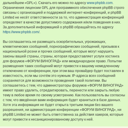
дальнейшем «GPL»). Скачать его можно по адресу
www.phpbb.com
.
Ограничения лицензии GPL для программного обеспечения phpBB строго
связаны с организацией и поддержкой интернет-конференций, и phpBB
Limited не несёт ответственности за то, что администрация конференций
определяет в качестве допустимого содержания и/или поведения в них.
За дополнительной информацией о phpBB обращайтесь по адресу
https://www.phpbb.com/
.
Вы соглашаетесь не размещать оскорбительных, угрожающих,
клеветнических сообщений, порнографических сообщений, призывов к
национальной розни и прочих сообщений, которые могут нарушить
законы вашей страны, страны, которая предоставляет услуги хостинга
для форумов «ФОРУМ ВИНОГРАД» или международное право. Попытки
размещения таких сообщений могут привести к вашему немедленному
отключению от конференции, при этом ваш провайдер будет поставлен в
известность, если мы сочтём это нужным. IP-адреса всех сообщений
сохраняются для возможности проведения такой политики. Вы
соглашаетесь с тем, что администраторы форумов «ФОРУМ ВИНОГРАД»
имеют право удалить, отредактировать, перенести или закрыть любую
тему в любое время по своему усмотрению. Как пользователь вы согласны
с тем, что введённая вами информация будет храниться в базе данных.
Хотя эта информация не будет открыта третьим лицам без вашего
разрешения, ни администрация конференции «ФОРУМ ВИНОГРАД», ни
phpBB Limited не может быть ответственна за действия хакеров, которые
могут привести к несанкционированному доступу к ней.