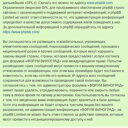
дальнейшем «GPL»). Скачать его можно по адресу
www.phpbb.com
.
Ограничения лицензии GPL для программного обеспечения phpBB строго
связаны с организацией и поддержкой интернет-конференций, и phpBB
Limited не несёт ответственности за то, что администрация конференций
определяет в качестве допустимого содержания и/или поведения в них.
За дополнительной информацией о phpBB обращайтесь по адресу
https://www.phpbb.com/
.
Вы соглашаетесь не размещать оскорбительных, угрожающих,
клеветнических сообщений, порнографических сообщений, призывов к
национальной розни и прочих сообщений, которые могут нарушить
законы вашей страны, страны, которая предоставляет услуги хостинга
для форумов «ФОРУМ ВИНОГРАД» или международное право. Попытки
размещения таких сообщений могут привести к вашему немедленному
отключению от конференции, при этом ваш провайдер будет поставлен в
известность, если мы сочтём это нужным. IP-адреса всех сообщений
сохраняются для возможности проведения такой политики. Вы
соглашаетесь с тем, что администраторы форумов «ФОРУМ ВИНОГРАД»
имеют право удалить, отредактировать, перенести или закрыть любую
тему в любое время по своему усмотрению. Как пользователь вы согласны
с тем, что введённая вами информация будет храниться в базе данных.
Хотя эта информация не будет открыта третьим лицам без вашего
разрешения, ни администрация конференции «ФОРУМ ВИНОГРАД», ни
phpBB Limited не может быть ответственна за действия хакеров, которые
могут привести к несанкционированному доступу к ней.