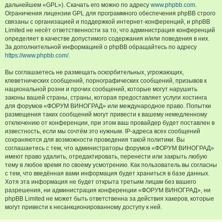
дальнейшем «GPL»). Скачать его можно по адресу
www.phpbb.com
.
Ограничения лицензии GPL для программного обеспечения phpBB строго
связаны с организацией и поддержкой интернет-конференций, и phpBB
Limited не несёт ответственности за то, что администрация конференций
определяет в качестве допустимого содержания и/или поведения в них.
За дополнительной информацией о phpBB обращайтесь по адресу
https://www.phpbb.com/
.
Вы соглашаетесь не размещать оскорбительных, угрожающих,
клеветнических сообщений, порнографических сообщений, призывов к
национальной розни и прочих сообщений, которые могут нарушить
законы вашей страны, страны, которая предоставляет услуги хостинга
для форумов «ФОРУМ ВИНОГРАД» или международное право. Попытки
размещения таких сообщений могут привести к вашему немедленному
отключению от конференции, при этом ваш провайдер будет поставлен в
известность, если мы сочтём это нужным. IP-адреса всех сообщений
сохраняются для возможности проведения такой политики. Вы
соглашаетесь с тем, что администраторы форумов «ФОРУМ ВИНОГРАД»
имеют право удалить, отредактировать, перенести или закрыть любую
тему в любое время по своему усмотрению. Как пользователь вы согласны
с тем, что введённая вами информация будет храниться в базе данных.
Хотя эта информация не будет открыта третьим лицам без вашего
разрешения, ни администрация конференции «ФОРУМ ВИНОГРАД», ни
phpBB Limited не может быть ответственна за действия хакеров, которые
могут привести к несанкционированному доступу к ней.