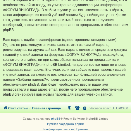
вашего пароля и вашего адреса email, может быть как необходимой, так и
необязательной ко вводу, на усмотрение администрации конференции
«ФОРУМ ВИНОГРАД». В любом случае у вас есть возможность выбрать,
какая информация из вашей учётной записи будет общедоступна. Кроме
того, у вас есть возможность согласиться/отказаться от получения
сообщений, автоматически сгенерированных программным обеспечением
phpBB.
Ваш пароль надёжно зашифрован (односторонним хэшированием).
Однако не рекомендуется использовать этот же самый пароль,
регистрируясь на других сайтах. Ваш пароль является средством доступа
к вашей учётной записи на форумах «ФОРУМ ВИНОГРАД», пожалуйста,
храните его в тайне, ни при каких обстоятельствах ни представители
«ФОРУМ ВИНОГРАД», ни phpBB Limited, ни другое третье лицо не вправе
спрашивать ваш пароль. В случае, если вы забудете ваш пароль к вашей
учётной записи, вы сможете воспользоваться функцией восстановления
пароля «Забыли пароль?», предусмотренной программным
обеспечением phpBB. Вам будет необходимо ввести ваше имя
пользователя и ваш адрес email, после чего программное обеспечение
phpBB сгенерирует вам новый пароль для вашей учётной записи.
Сайт, статьи
Главная страница
Часовой пояс:
UTC+03:00
Создано на основе
phpBB
® Forum Software © phpBB Limited
Русская поддержка phpBB
Конфиденциальность
|
Правила