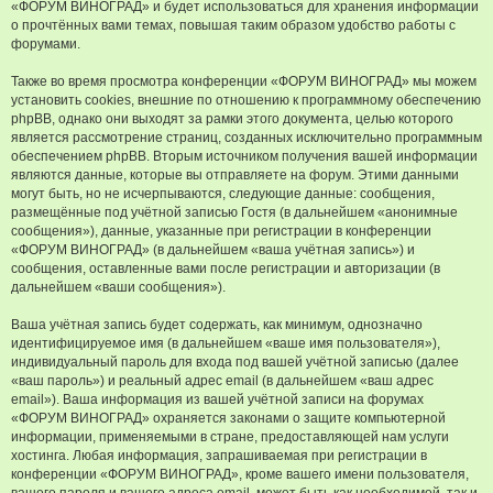
«ФОРУМ ВИНОГРАД» и будет использоваться для хранения информации
о прочтённых вами темах, повышая таким образом удобство работы с
форумами.
Также во время просмотра конференции «ФОРУМ ВИНОГРАД» мы можем
установить cookies, внешние по отношению к программному обеспечению
phpBB, однако они выходят за рамки этого документа, целью которого
является рассмотрение страниц, созданных исключительно программным
обеспечением phpBB. Вторым источником получения вашей информации
являются данные, которые вы отправляете на форум. Этими данными
могут быть, но не исчерпываются, следующие данные: сообщения,
размещённые под учётной записью Гостя (в дальнейшем «анонимные
сообщения»), данные, указанные при регистрации в конференции
«ФОРУМ ВИНОГРАД» (в дальнейшем «ваша учётная запись») и
сообщения, оставленные вами после регистрации и авторизации (в
дальнейшем «ваши сообщения»).
Ваша учётная запись будет содержать, как минимум, однозначно
идентифицируемое имя (в дальнейшем «ваше имя пользователя»),
индивидуальный пароль для входа под вашей учётной записью (далее
«ваш пароль») и реальный адрес email (в дальнейшем «ваш адрес
email»). Ваша информация из вашей учётной записи на форумах
«ФОРУМ ВИНОГРАД» охраняется законами о защите компьютерной
информации, применяемыми в стране, предоставляющей нам услуги
хостинга. Любая информация, запрашиваемая при регистрации в
конференции «ФОРУМ ВИНОГРАД», кроме вашего имени пользователя,