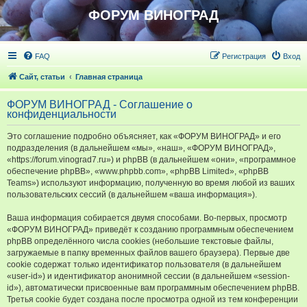
ФОРУМ ВИНОГРАД
FAQ
Регистрация
Вход
Сайт, статьи
Главная страница
ФОРУМ ВИНОГРАД - Соглашение о
конфиденциальности
Это соглашение подробно объясняет, как «ФОРУМ ВИНОГРАД» и его
подразделения (в дальнейшем «мы», «наш», «ФОРУМ ВИНОГРАД»,
«https://forum.vinograd7.ru») и phpBB (в дальнейшем «они», «программное
обеспечение phpBB», «www.phpbb.com», «phpBB Limited», «phpBB
Teams») используют информацию, полученную во время любой из ваших
пользовательских сессий (в дальнейшем «ваша информация»).
Ваша информация собирается двумя способами. Во-первых, просмотр
«ФОРУМ ВИНОГРАД» приведёт к созданию программным обеспечением
phpBB определённого числа cookies (небольшие текстовые файлы,
загружаемые в папку временных файлов вашего браузера). Первые две
cookie содержат только идентификатор пользователя (в дальнейшем
«user-id») и идентификатор анонимной сессии (в дальнейшем «session-
id»), автоматически присвоенные вам программным обеспечением phpBB.
Третья cookie будет создана после просмотра одной из тем конференции