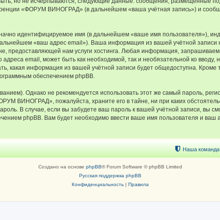
быть, но не исчерпываются, следующие данные: сообщения, размещённые по
еренции «ФОРУМ ВИНОГРАД» (в дальнейшем «ваша учётная запись») и сообщ
означно идентифицируемое имя (в дальнейшем «ваше имя пользователя»), ин
в дальнейшем «ваш адрес email»). Ваша информация из вашей учётной запи
е, предоставляющей нам услуги хостинга. Любая информация, запрашивае
о адреса email, может быть как необходимой, так и необязательной ко ввод
ь, какая информация из вашей учётной записи будет общедоступна. Кроме тог
рограммным обеспечением phpBB.
ием). Однако не рекомендуется использовать этот же самый пароль, регист
ФОРУМ ВИНОГРАД», пожалуйста, храните его в тайне, ни при каких обстоят
 пароль. В случае, если вы забудете ваш пароль к вашей учётной записи, вы
ением phpBB. Вам будет необходимо ввести ваше имя пользователя и ваш а
Наша команда
Создано на основе
phpBB
® Forum Software © phpBB Limited
Русская поддержка phpBB
Конфиденциальность
|
Правила