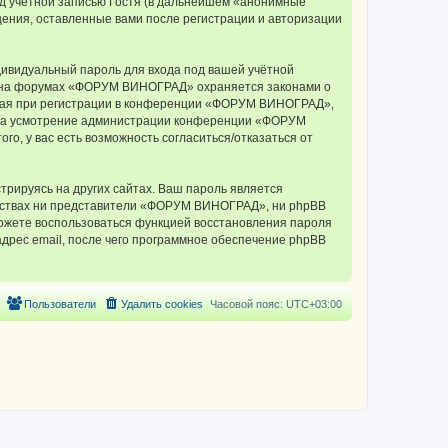
д учётной записью Гостя (в дальнейшем «анонимные
ения, оставленные вами после регистрации и авторизации
дивидуальный пароль для входа под вашей учётной
си на форумах «ФОРУМ ВИНОГРАД» охраняется законами о
мая при регистрации в конференции «ФОРУМ ВИНОГРАД»,
у, на усмотрение администрации конференции «ФОРУМ
о, у вас есть возможность согласиться/отказаться от
рируясь на других сайтах. Ваш пароль является
ельствах ни представители «ФОРУМ ВИНОГРАД», ни phpBB
 сможете воспользоваться функцией восстановления пароля
дрес email, после чего программное обеспечение phpBB
Пользователи
Удалить cookies
Часовой пояс:
UTC+03:00