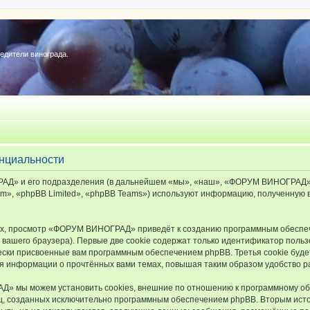
редители винограда.
нциальности
Д» и его подразделения (в дальнейшем «мы», «наш», «ФОРУМ ВИНОГРАД», «ht
», «phpBB Limited», «phpBB Teams») используют информацию, полученную во
х, просмотр «ФОРУМ ВИНОГРАД» приведёт к созданию программным обеспеч
вашего браузера). Первые две cookie содержат только идентификатор польз
чески присвоенные вам программным обеспечением phpBB. Третья cookie буд
 информации о прочтённых вами темах, повышая таким образом удобство р
 мы можем установить cookies, внешние по отношению к программному обе
иц, созданных исключительно программным обеспечением phpBB. Вторым ис