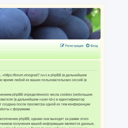
Регистрация
Вход
tps://forum.vinograd7.ru») и phpBB (в дальнейшем
 время любой из ваших пользовательских сессий (в
ением phpBB определённого числа cookies (небольшие
ователя (в дальнейшем «user-id») и идентификатор
ет создана после просмотра одной из тем конференции
аботы с форумами.
спечению phpBB, однако они выходят за рамки этого
точником получения вашей информации являются данные,