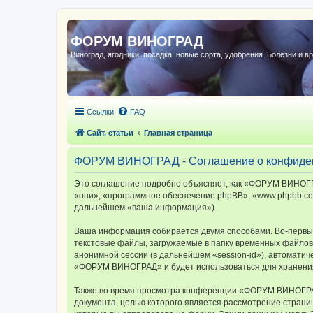
ФОРУМ ВИНОГРАД
Виноград, ягодники, посадка, новые сорта, удобрения. Болезни и в
Ссылки
FAQ
Сайт, статьи
Главная страница
ФОРУМ ВИНОГРАД - Соглашение о конфиде
Это соглашение подробно объясняет, как «ФОРУМ ВИНОГРА
«они», «программное обеспечение phpBB», «www.phpbb.com
дальнейшем «ваша информация»).
Ваша информация собирается двумя способами. Во-первы
текстовые файлы, загружаемые в папку временных файлов 
анонимной сессии (в дальнейшем «session-id»), автомати
«ФОРУМ ВИНОГРАД» и будет использоваться для хранения
Также во время просмотра конференции «ФОРУМ ВИНОГРАД»
документа, целью которого является рассмотрение стран