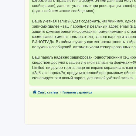
которые вы отправляете на форум. Этими данными могут 
сообщения»), данные, указанные при регистрации в конф
(в дальнейшем «ваши сообщения»).
Ваша учётная запись будет содержать, как минимум, одн
записью (далее «ваш пароль») и реальный адрес email (
защите компьютерной информации, применяемыми в стран
кроме вашего имени пользователя, вашего пароля и вашег
ВИНОГРАД». В любом случае у вас есть возможность выбрат
получения сообщений, автоматически сгенерированных п
Ваш пароль надёжно зашифрован (односторонним хэширован
средством доступа к вашей учётной записи на форумах «
Limited, ни другое третье лицо не вправе спрашивать ваш
«Забыли пароль?», предусмотренной программным обеспеч
сгенерирует вам новый пароль для вашей учётной записи.
Сайт, статьи
Главная страница