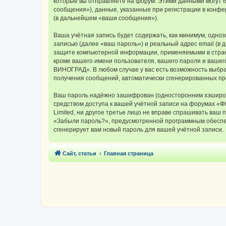
которые вы отправляете на форум. Этими данными могут 
сообщения»), данные, указанные при регистрации в конф
(в дальнейшем «ваши сообщения»).
Ваша учётная запись будет содержать, как минимум, одн
записью (далее «ваш пароль») и реальный адрес email (
защите компьютерной информации, применяемыми в стран
кроме вашего имени пользователя, вашего пароля и вашег
ВИНОГРАД». В любом случае у вас есть возможность выбрат
получения сообщений, автоматически сгенерированных п
Ваш пароль надёжно зашифрован (односторонним хэширован
средством доступа к вашей учётной записи на форумах «
Limited, ни другое третье лицо не вправе спрашивать ваш
«Забыли пароль?», предусмотренной программным обеспеч
сгенерирует вам новый пароль для вашей учётной записи.
Сайт, статьи
Главная страница