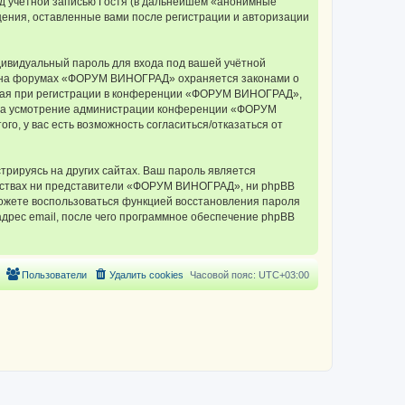
д учётной записью Гостя (в дальнейшем «анонимные
ения, оставленные вами после регистрации и авторизации
дивидуальный пароль для входа под вашей учётной
си на форумах «ФОРУМ ВИНОГРАД» охраняется законами о
мая при регистрации в конференции «ФОРУМ ВИНОГРАД»,
у, на усмотрение администрации конференции «ФОРУМ
о, у вас есть возможность согласиться/отказаться от
рируясь на других сайтах. Ваш пароль является
ельствах ни представители «ФОРУМ ВИНОГРАД», ни phpBB
 сможете воспользоваться функцией восстановления пароля
дрес email, после чего программное обеспечение phpBB
Пользователи
Удалить cookies
Часовой пояс:
UTC+03:00