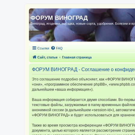
ФОРУМ ВИНОГРАД
Виноград, ягодники, посадка, новые сорта, удобрения. Болезни и в
Ссылки
FAQ
Сайт, статьи
Главная страница
ФОРУМ ВИНОГРАД - Соглашение о конфиде
Это соглашение подробно объясняет, как «ФОРУМ ВИНОГРА
«они», «программное обеспечение phpBB», «www.phpbb.com
дальнейшем «ваша информация»).
Ваша информация собирается двумя способами. Во-первы
текстовые файлы, загружаемые в папку временных файлов 
анонимной сессии (в дальнейшем «session-id»), автомати
«ФОРУМ ВИНОГРАД» и будет использоваться для хранения
Также во время просмотра конференции «ФОРУМ ВИНОГРАД»
документа, целью которого является рассмотрение стран