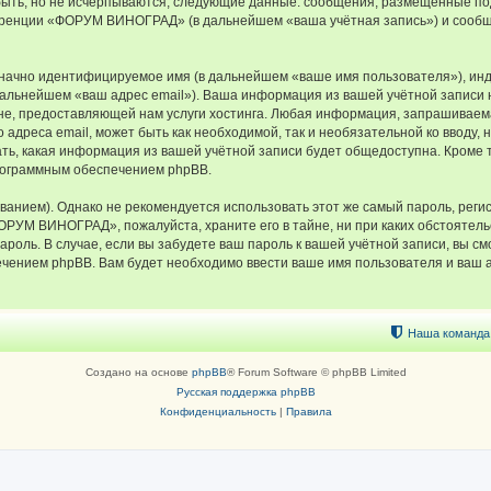
быть, но не исчерпываются, следующие данные: сообщения, размещённые по
еренции «ФОРУМ ВИНОГРАД» (в дальнейшем «ваша учётная запись») и сообщ
означно идентифицируемое имя (в дальнейшем «ваше имя пользователя»), ин
в дальнейшем «ваш адрес email»). Ваша информация из вашей учётной запи
е, предоставляющей нам услуги хостинга. Любая информация, запрашивае
о адреса email, может быть как необходимой, так и необязательной ко ввод
ь, какая информация из вашей учётной записи будет общедоступна. Кроме тог
рограммным обеспечением phpBB.
ием). Однако не рекомендуется использовать этот же самый пароль, регист
ФОРУМ ВИНОГРАД», пожалуйста, храните его в тайне, ни при каких обстоят
 пароль. В случае, если вы забудете ваш пароль к вашей учётной записи, вы
ением phpBB. Вам будет необходимо ввести ваше имя пользователя и ваш а
Наша команда
Создано на основе
phpBB
® Forum Software © phpBB Limited
Русская поддержка phpBB
Конфиденциальность
|
Правила