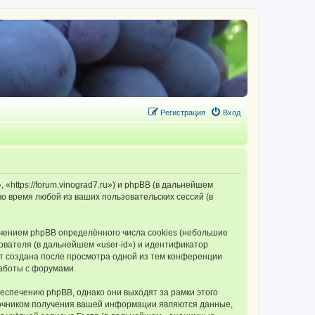
Регистрация
Вход
tps://forum.vinograd7.ru») и phpBB (в дальнейшем
 время любой из ваших пользовательских сессий (в
ением phpBB определённого числа cookies (небольшие
ователя (в дальнейшем «user-id») и идентификатор
ет создана после просмотра одной из тем конференции
аботы с форумами.
спечению phpBB, однако они выходят за рамки этого
точником получения вашей информации являются данные,