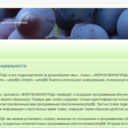
редители винограда.
нциальности
Д» и его подразделения (в дальнейшем «мы», «наш», «ФОРУМ ВИНОГРАД», «ht
», «phpBB Limited», «phpBB Teams») используют информацию, полученную во
х, просмотр «ФОРУМ ВИНОГРАД» приведёт к созданию программным обеспеч
вашего браузера). Первые две cookie содержат только идентификатор польз
чески присвоенные вам программным обеспечением phpBB. Третья cookie буд
 информации о прочтённых вами темах, повышая таким образом удобство р
 мы можем установить cookies, внешние по отношению к программному обе
иц, созданных исключительно программным обеспечением phpBB. Вторым ис