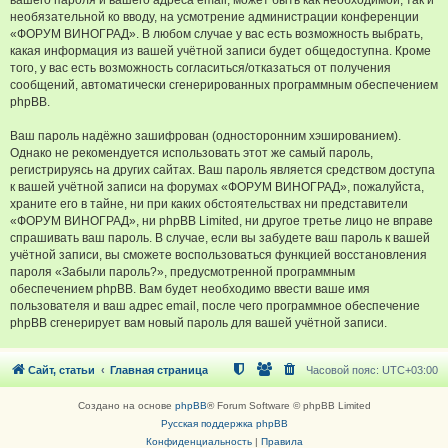
вашего пароля и вашего адреса email, может быть как необходимой, так и
необязательной ко вводу, на усмотрение администрации конференции
«ФОРУМ ВИНОГРАД». В любом случае у вас есть возможность выбрать,
какая информация из вашей учётной записи будет общедоступна. Кроме
того, у вас есть возможность согласиться/отказаться от получения
сообщений, автоматически сгенерированных программным обеспечением
phpBB.
Ваш пароль надёжно зашифрован (односторонним хэшированием).
Однако не рекомендуется использовать этот же самый пароль,
регистрируясь на других сайтах. Ваш пароль является средством доступа
к вашей учётной записи на форумах «ФОРУМ ВИНОГРАД», пожалуйста,
храните его в тайне, ни при каких обстоятельствах ни представители
«ФОРУМ ВИНОГРАД», ни phpBB Limited, ни другое третье лицо не вправе
спрашивать ваш пароль. В случае, если вы забудете ваш пароль к вашей
учётной записи, вы сможете воспользоваться функцией восстановления
пароля «Забыли пароль?», предусмотренной программным
обеспечением phpBB. Вам будет необходимо ввести ваше имя
пользователя и ваш адрес email, после чего программное обеспечение
phpBB сгенерирует вам новый пароль для вашей учётной записи.
Сайт, статьи
Главная страница
Часовой пояс:
UTC+03:00
Создано на основе
phpBB
® Forum Software © phpBB Limited
Русская поддержка phpBB
Конфиденциальность
|
Правила