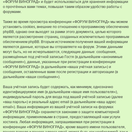
«ФОРУМ ВИНОГРАД» и будет использоваться для хранения информации
о прочтённых вами темах, повышая таким образом удобство работы с
форумами.
Также во время просмотра конференции «ФОРУМ ВИНОГРАД» мы можем
установить cookies, внешние по отношению к программному обеспечению
phpBB, однако они выходят за рамки этого документа, целью которого
является рассмотрение страниц, созданных исключительно программным
обеспечением phpBB. Вторым источником получения вашей информации
являются данные, которые вы отправляете на форум. Этими данными
могут быть, но не исчерпываются, следующие данные: сообщения,
размещённые под учётной записью Гостя (в дальнейшем «анонимные
сообщения»), данные, указанные при регистрации в конференции
«ФОРУМ ВИНОГРАД» (в дальнейшем «ваша учётная запись») и
сообщения, оставленные вами после регистрации и авторизации (в
дальнейшем «ваши сообщения»).
Ваша учётная запись будет содержать, как минимум, однозначно
идентифицируемое имя (в дальнейшем «ваше имя пользователя»),
индивидуальный пароль для входа под вашей учётной записью (далее
«ваш пароль») и реальный адрес email (в дальнейшем «ваш адрес
email»). Ваша информация из вашей учётной записи на форумах
«ФОРУМ ВИНОГРАД» охраняется законами о защите компьютерной
информации, применяемыми в стране, предоставляющей нам услуги
хостинга. Любая информация, запрашиваемая при регистрации в
конференции «ФОРУМ ВИНОГРАД», кроме вашего имени пользователя,