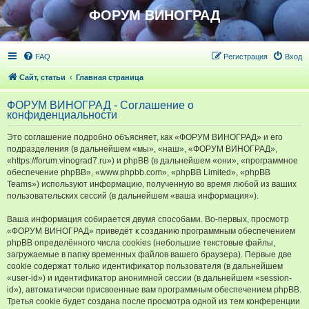
ФОРУМ ВИНОГРАД
FAQ
Регистрация
Вход
Сайт, статьи
Главная страница
ФОРУМ ВИНОГРАД - Соглашение о
конфиденциальности
Это соглашение подробно объясняет, как «ФОРУМ ВИНОГРАД» и его
подразделения (в дальнейшем «мы», «наш», «ФОРУМ ВИНОГРАД»,
«https://forum.vinograd7.ru») и phpBB (в дальнейшем «они», «программное
обеспечение phpBB», «www.phpbb.com», «phpBB Limited», «phpBB
Teams») используют информацию, полученную во время любой из ваших
пользовательских сессий (в дальнейшем «ваша информация»).
Ваша информация собирается двумя способами. Во-первых, просмотр
«ФОРУМ ВИНОГРАД» приведёт к созданию программным обеспечением
phpBB определённого числа cookies (небольшие текстовые файлы,
загружаемые в папку временных файлов вашего браузера). Первые две
cookie содержат только идентификатор пользователя (в дальнейшем
«user-id») и идентификатор анонимной сессии (в дальнейшем «session-
id»), автоматически присвоенные вам программным обеспечением phpBB.
Третья cookie будет создана после просмотра одной из тем конференции