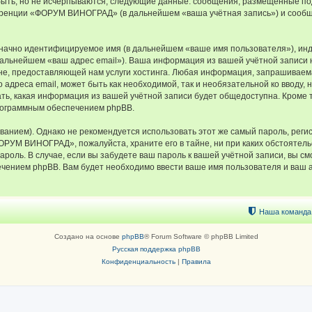
быть, но не исчерпываются, следующие данные: сообщения, размещённые по
еренции «ФОРУМ ВИНОГРАД» (в дальнейшем «ваша учётная запись») и сообщ
означно идентифицируемое имя (в дальнейшем «ваше имя пользователя»), ин
в дальнейшем «ваш адрес email»). Ваша информация из вашей учётной запи
е, предоставляющей нам услуги хостинга. Любая информация, запрашивае
о адреса email, может быть как необходимой, так и необязательной ко ввод
ь, какая информация из вашей учётной записи будет общедоступна. Кроме тог
рограммным обеспечением phpBB.
ием). Однако не рекомендуется использовать этот же самый пароль, регист
ФОРУМ ВИНОГРАД», пожалуйста, храните его в тайне, ни при каких обстоят
 пароль. В случае, если вы забудете ваш пароль к вашей учётной записи, вы
ением phpBB. Вам будет необходимо ввести ваше имя пользователя и ваш а
Наша команда
Создано на основе
phpBB
® Forum Software © phpBB Limited
Русская поддержка phpBB
Конфиденциальность
|
Правила