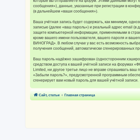
которые вы отправляете на форум. Этими данными могут 
сообщения»), данные, указанные при регистрации в конф
(в дальнейшем «ваши сообщения»).
Ваша учётная запись будет содержать, как минимум, одн
записью (далее «ваш пароль») и реальный адрес email (
защите компьютерной информации, применяемыми в стран
кроме вашего имени пользователя, вашего пароля и вашег
ВИНОГРАД». В любом случае у вас есть возможность выбрат
получения сообщений, автоматически сгенерированных п
Ваш пароль надёжно зашифрован (односторонним хэширован
средством доступа к вашей учётной записи на форумах «
Limited, ни другое третье лицо не вправе спрашивать ваш
«Забыли пароль?», предусмотренной программным обеспеч
сгенерирует вам новый пароль для вашей учётной записи.
Сайт, статьи
Главная страница