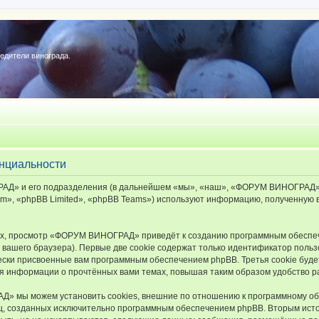
редители винограда.
нциальности
Д» и его подразделения (в дальнейшем «мы», «наш», «ФОРУМ ВИНОГРАД», «ht
», «phpBB Limited», «phpBB Teams») используют информацию, полученную во
х, просмотр «ФОРУМ ВИНОГРАД» приведёт к созданию программным обеспеч
вашего браузера). Первые две cookie содержат только идентификатор польз
чески присвоенные вам программным обеспечением phpBB. Третья cookie буд
 информации о прочтённых вами темах, повышая таким образом удобство р
 мы можем установить cookies, внешние по отношению к программному обе
иц, созданных исключительно программным обеспечением phpBB. Вторым ис