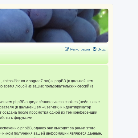
Регистрация
Вход
tps://forum.vinograd7.ru») и phpBB (в дальнейшем
 время любой из ваших пользовательских сессий (в
ением phpBB определённого числа cookies (небольшие
ователя (в дальнейшем «user-id») и идентификатор
ет создана после просмотра одной из тем конференции
аботы с форумами.
спечению phpBB, однако они выходят за рамки этого
точником получения вашей информации являются данные,