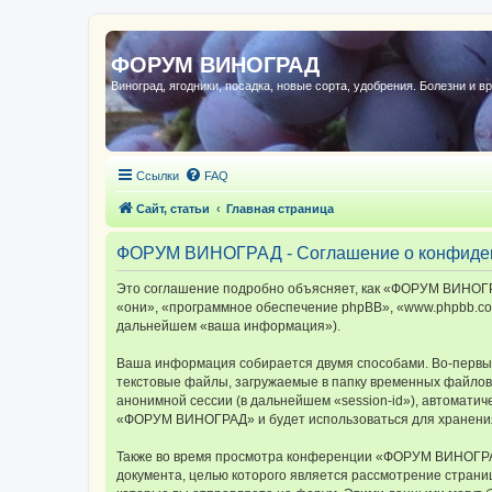
ФОРУМ ВИНОГРАД
Виноград, ягодники, посадка, новые сорта, удобрения. Болезни и в
Ссылки
FAQ
Сайт, статьи
Главная страница
ФОРУМ ВИНОГРАД - Соглашение о конфиде
Это соглашение подробно объясняет, как «ФОРУМ ВИНОГРА
«они», «программное обеспечение phpBB», «www.phpbb.com
дальнейшем «ваша информация»).
Ваша информация собирается двумя способами. Во-первы
текстовые файлы, загружаемые в папку временных файлов 
анонимной сессии (в дальнейшем «session-id»), автомати
«ФОРУМ ВИНОГРАД» и будет использоваться для хранения
Также во время просмотра конференции «ФОРУМ ВИНОГРАД»
документа, целью которого является рассмотрение стран