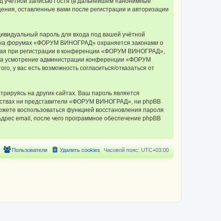
д учётной записью Гостя (в дальнейшем «анонимные
ения, оставленные вами после регистрации и авторизации
дивидуальный пароль для входа под вашей учётной
си на форумах «ФОРУМ ВИНОГРАД» охраняется законами о
мая при регистрации в конференции «ФОРУМ ВИНОГРАД»,
у, на усмотрение администрации конференции «ФОРУМ
о, у вас есть возможность согласиться/отказаться от
рируясь на других сайтах. Ваш пароль является
ельствах ни представители «ФОРУМ ВИНОГРАД», ни phpBB
 сможете воспользоваться функцией восстановления пароля
дрес email, после чего программное обеспечение phpBB
Пользователи
Удалить cookies
Часовой пояс:
UTC+03:00