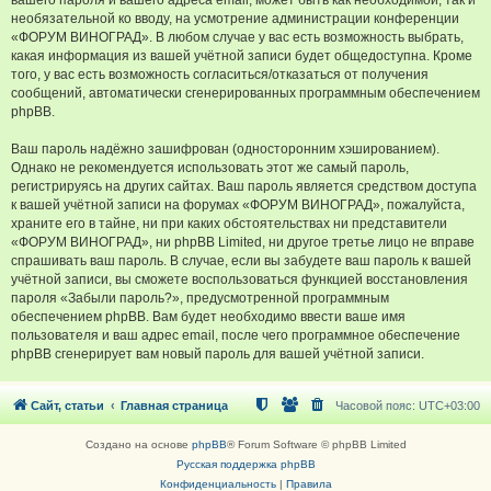
вашего пароля и вашего адреса email, может быть как необходимой, так и
необязательной ко вводу, на усмотрение администрации конференции
«ФОРУМ ВИНОГРАД». В любом случае у вас есть возможность выбрать,
какая информация из вашей учётной записи будет общедоступна. Кроме
того, у вас есть возможность согласиться/отказаться от получения
сообщений, автоматически сгенерированных программным обеспечением
phpBB.
Ваш пароль надёжно зашифрован (односторонним хэшированием).
Однако не рекомендуется использовать этот же самый пароль,
регистрируясь на других сайтах. Ваш пароль является средством доступа
к вашей учётной записи на форумах «ФОРУМ ВИНОГРАД», пожалуйста,
храните его в тайне, ни при каких обстоятельствах ни представители
«ФОРУМ ВИНОГРАД», ни phpBB Limited, ни другое третье лицо не вправе
спрашивать ваш пароль. В случае, если вы забудете ваш пароль к вашей
учётной записи, вы сможете воспользоваться функцией восстановления
пароля «Забыли пароль?», предусмотренной программным
обеспечением phpBB. Вам будет необходимо ввести ваше имя
пользователя и ваш адрес email, после чего программное обеспечение
phpBB сгенерирует вам новый пароль для вашей учётной записи.
Сайт, статьи
Главная страница
Часовой пояс:
UTC+03:00
Создано на основе
phpBB
® Forum Software © phpBB Limited
Русская поддержка phpBB
Конфиденциальность
|
Правила