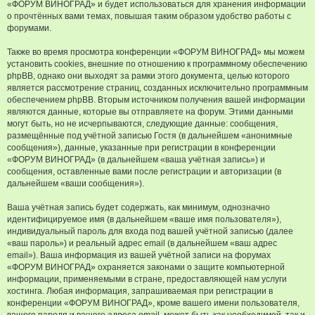
«ФОРУМ ВИНОГРАД» и будет использоваться для хранения информации
о прочтённых вами темах, повышая таким образом удобство работы с
форумами.
Также во время просмотра конференции «ФОРУМ ВИНОГРАД» мы можем
установить cookies, внешние по отношению к программному обеспечению
phpBB, однако они выходят за рамки этого документа, целью которого
является рассмотрение страниц, созданных исключительно программным
обеспечением phpBB. Вторым источником получения вашей информации
являются данные, которые вы отправляете на форум. Этими данными
могут быть, но не исчерпываются, следующие данные: сообщения,
размещённые под учётной записью Гостя (в дальнейшем «анонимные
сообщения»), данные, указанные при регистрации в конференции
«ФОРУМ ВИНОГРАД» (в дальнейшем «ваша учётная запись») и
сообщения, оставленные вами после регистрации и авторизации (в
дальнейшем «ваши сообщения»).
Ваша учётная запись будет содержать, как минимум, однозначно
идентифицируемое имя (в дальнейшем «ваше имя пользователя»),
индивидуальный пароль для входа под вашей учётной записью (далее
«ваш пароль») и реальный адрес email (в дальнейшем «ваш адрес
email»). Ваша информация из вашей учётной записи на форумах
«ФОРУМ ВИНОГРАД» охраняется законами о защите компьютерной
информации, применяемыми в стране, предоставляющей нам услуги
хостинга. Любая информация, запрашиваемая при регистрации в
конференции «ФОРУМ ВИНОГРАД», кроме вашего имени пользователя,