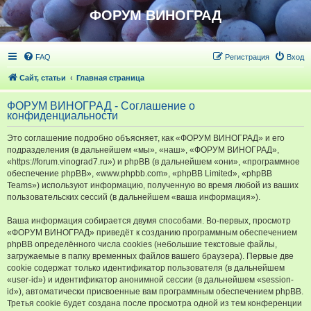
ФОРУМ ВИНОГРАД
FAQ
Регистрация
Вход
Сайт, статьи
Главная страница
ФОРУМ ВИНОГРАД - Соглашение о
конфиденциальности
Это соглашение подробно объясняет, как «ФОРУМ ВИНОГРАД» и его
подразделения (в дальнейшем «мы», «наш», «ФОРУМ ВИНОГРАД»,
«https://forum.vinograd7.ru») и phpBB (в дальнейшем «они», «программное
обеспечение phpBB», «www.phpbb.com», «phpBB Limited», «phpBB
Teams») используют информацию, полученную во время любой из ваших
пользовательских сессий (в дальнейшем «ваша информация»).
Ваша информация собирается двумя способами. Во-первых, просмотр
«ФОРУМ ВИНОГРАД» приведёт к созданию программным обеспечением
phpBB определённого числа cookies (небольшие текстовые файлы,
загружаемые в папку временных файлов вашего браузера). Первые две
cookie содержат только идентификатор пользователя (в дальнейшем
«user-id») и идентификатор анонимной сессии (в дальнейшем «session-
id»), автоматически присвоенные вам программным обеспечением phpBB.
Третья cookie будет создана после просмотра одной из тем конференции