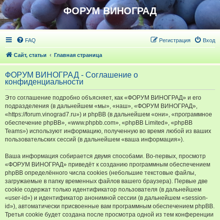
ФОРУМ ВИНОГРАД
FAQ
Регистрация
Вход
Сайт, статьи
Главная страница
ФОРУМ ВИНОГРАД - Соглашение о
конфиденциальности
Это соглашение подробно объясняет, как «ФОРУМ ВИНОГРАД» и его
подразделения (в дальнейшем «мы», «наш», «ФОРУМ ВИНОГРАД»,
«https://forum.vinograd7.ru») и phpBB (в дальнейшем «они», «программное
обеспечение phpBB», «www.phpbb.com», «phpBB Limited», «phpBB
Teams») используют информацию, полученную во время любой из ваших
пользовательских сессий (в дальнейшем «ваша информация»).
Ваша информация собирается двумя способами. Во-первых, просмотр
«ФОРУМ ВИНОГРАД» приведёт к созданию программным обеспечением
phpBB определённого числа cookies (небольшие текстовые файлы,
загружаемые в папку временных файлов вашего браузера). Первые две
cookie содержат только идентификатор пользователя (в дальнейшем
«user-id») и идентификатор анонимной сессии (в дальнейшем «session-
id»), автоматически присвоенные вам программным обеспечением phpBB.
Третья cookie будет создана после просмотра одной из тем конференции