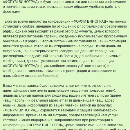
«ФОРУМ ВИНОГРАД» и будет использоваться для хранения информации
о прочтённых вами темах, повышая таким образом удобство работы с
форумами.
Также во время просмотра конференции «ФОРУМ ВИНОГРАД» мы можем
установить cookies, внешние по отношению к программному обеспечению
phpBB, однако они выходят за рамки этого документа, целью которого
является рассмотрение страниц, созданных исключительно программным
обеспечением phpBB. Вторым источником получения вашей информации
являются данные, которые вы отправляете на форум. Этими данными
могут быть, но не исчерпываются, следующие данные: сообщения,
размещённые под учётной записью Гостя (в дальнейшем «анонимные
сообщения»), данные, указанные при регистрации в конференции
«ФОРУМ ВИНОГРАД» (в дальнейшем «ваша учётная запись») и
сообщения, оставленные вами после регистрации и авторизации (в
дальнейшем «ваши сообщения»).
Ваша учётная запись будет содержать, как минимум, однозначно
идентифицируемое имя (в дальнейшем «ваше имя пользователя»),
индивидуальный пароль для входа под вашей учётной записью (далее
«ваш пароль») и реальный адрес email (в дальнейшем «ваш адрес
email»). Ваша информация из вашей учётной записи на форумах
«ФОРУМ ВИНОГРАД» охраняется законами о защите компьютерной
информации, применяемыми в стране, предоставляющей нам услуги
хостинга. Любая информация, запрашиваемая при регистрации в
конференции «ФОРУМ ВИНОГРАД», кроме вашего имени пользователя,