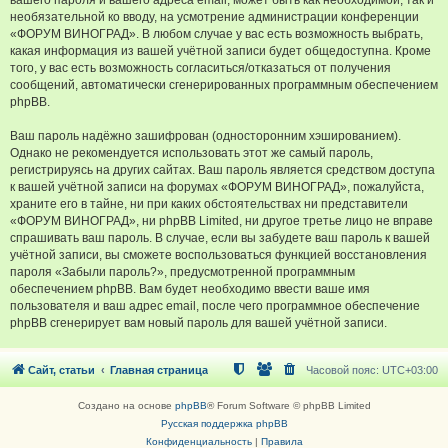
вашего пароля и вашего адреса email, может быть как необходимой, так и
необязательной ко вводу, на усмотрение администрации конференции
«ФОРУМ ВИНОГРАД». В любом случае у вас есть возможность выбрать,
какая информация из вашей учётной записи будет общедоступна. Кроме
того, у вас есть возможность согласиться/отказаться от получения
сообщений, автоматически сгенерированных программным обеспечением
phpBB.
Ваш пароль надёжно зашифрован (односторонним хэшированием).
Однако не рекомендуется использовать этот же самый пароль,
регистрируясь на других сайтах. Ваш пароль является средством доступа
к вашей учётной записи на форумах «ФОРУМ ВИНОГРАД», пожалуйста,
храните его в тайне, ни при каких обстоятельствах ни представители
«ФОРУМ ВИНОГРАД», ни phpBB Limited, ни другое третье лицо не вправе
спрашивать ваш пароль. В случае, если вы забудете ваш пароль к вашей
учётной записи, вы сможете воспользоваться функцией восстановления
пароля «Забыли пароль?», предусмотренной программным
обеспечением phpBB. Вам будет необходимо ввести ваше имя
пользователя и ваш адрес email, после чего программное обеспечение
phpBB сгенерирует вам новый пароль для вашей учётной записи.
Сайт, статьи
Главная страница
Часовой пояс:
UTC+03:00
Создано на основе
phpBB
® Forum Software © phpBB Limited
Русская поддержка phpBB
Конфиденциальность
|
Правила