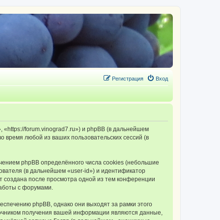
Регистрация
Вход
tps://forum.vinograd7.ru») и phpBB (в дальнейшем
 время любой из ваших пользовательских сессий (в
ением phpBB определённого числа cookies (небольшие
ователя (в дальнейшем «user-id») и идентификатор
ет создана после просмотра одной из тем конференции
аботы с форумами.
спечению phpBB, однако они выходят за рамки этого
точником получения вашей информации являются данные,