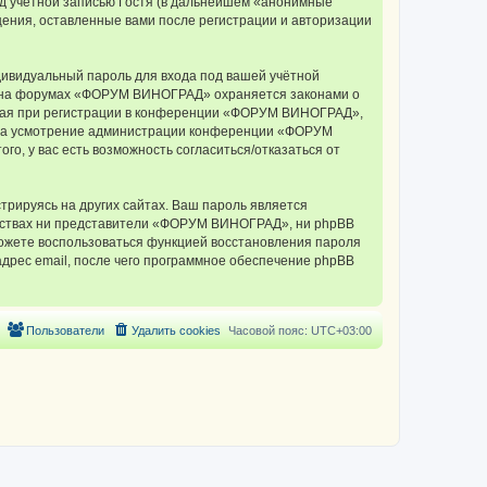
д учётной записью Гостя (в дальнейшем «анонимные
ения, оставленные вами после регистрации и авторизации
дивидуальный пароль для входа под вашей учётной
си на форумах «ФОРУМ ВИНОГРАД» охраняется законами о
мая при регистрации в конференции «ФОРУМ ВИНОГРАД»,
у, на усмотрение администрации конференции «ФОРУМ
о, у вас есть возможность согласиться/отказаться от
рируясь на других сайтах. Ваш пароль является
ельствах ни представители «ФОРУМ ВИНОГРАД», ни phpBB
 сможете воспользоваться функцией восстановления пароля
дрес email, после чего программное обеспечение phpBB
Пользователи
Удалить cookies
Часовой пояс:
UTC+03:00