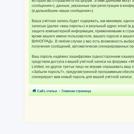
которые вы отправляете на форум. Этими данными могут 
сообщения»), данные, указанные при регистрации в конф
(в дальнейшем «ваши сообщения»).
Ваша учётная запись будет содержать, как минимум, одн
записью (далее «ваш пароль») и реальный адрес email (
защите компьютерной информации, применяемыми в стран
кроме вашего имени пользователя, вашего пароля и вашег
ВИНОГРАД». В любом случае у вас есть возможность выбрат
получения сообщений, автоматически сгенерированных п
Ваш пароль надёжно зашифрован (односторонним хэширован
средством доступа к вашей учётной записи на форумах «
Limited, ни другое третье лицо не вправе спрашивать ваш
«Забыли пароль?», предусмотренной программным обеспеч
сгенерирует вам новый пароль для вашей учётной записи.
Сайт, статьи
Главная страница