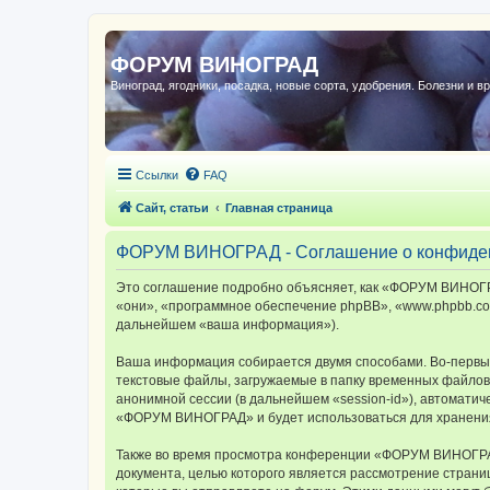
ФОРУМ ВИНОГРАД
Виноград, ягодники, посадка, новые сорта, удобрения. Болезни и в
Ссылки
FAQ
Сайт, статьи
Главная страница
ФОРУМ ВИНОГРАД - Соглашение о конфиде
Это соглашение подробно объясняет, как «ФОРУМ ВИНОГРА
«они», «программное обеспечение phpBB», «www.phpbb.com
дальнейшем «ваша информация»).
Ваша информация собирается двумя способами. Во-первы
текстовые файлы, загружаемые в папку временных файлов 
анонимной сессии (в дальнейшем «session-id»), автомати
«ФОРУМ ВИНОГРАД» и будет использоваться для хранения
Также во время просмотра конференции «ФОРУМ ВИНОГРАД»
документа, целью которого является рассмотрение стран