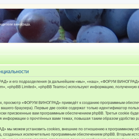
редители винограда.
нциальности
Д» и его подразделения (в дальнейшем «мы», «наш», «ФОРУМ ВИНОГРАД», «ht
», «phpBB Limited», «phpBB Teams») используют информацию, полученную во
х, просмотр «ФОРУМ ВИНОГРАД» приведёт к созданию программным обеспеч
вашего браузера). Первые две cookie содержат только идентификатор польз
чески присвоенные вам программным обеспечением phpBB. Третья cookie буд
 информации о прочтённых вами темах, повышая таким образом удобство р
 мы можем установить cookies, внешние по отношению к программному обе
иц, созданных исключительно программным обеспечением phpBB. Вторым ис