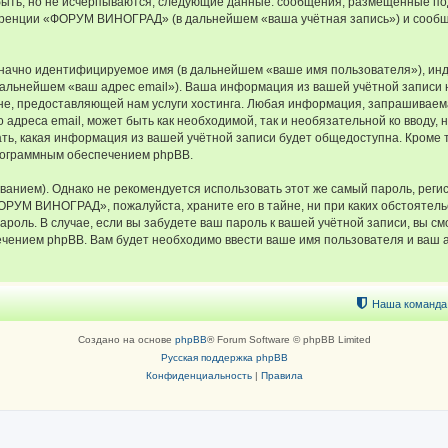
быть, но не исчерпываются, следующие данные: сообщения, размещённые по
еренции «ФОРУМ ВИНОГРАД» (в дальнейшем «ваша учётная запись») и сообщ
означно идентифицируемое имя (в дальнейшем «ваше имя пользователя»), ин
в дальнейшем «ваш адрес email»). Ваша информация из вашей учётной запи
е, предоставляющей нам услуги хостинга. Любая информация, запрашивае
о адреса email, может быть как необходимой, так и необязательной ко ввод
ь, какая информация из вашей учётной записи будет общедоступна. Кроме тог
рограммным обеспечением phpBB.
ием). Однако не рекомендуется использовать этот же самый пароль, регист
ФОРУМ ВИНОГРАД», пожалуйста, храните его в тайне, ни при каких обстоят
 пароль. В случае, если вы забудете ваш пароль к вашей учётной записи, вы
ением phpBB. Вам будет необходимо ввести ваше имя пользователя и ваш а
Наша команда
Создано на основе
phpBB
® Forum Software © phpBB Limited
Русская поддержка phpBB
Конфиденциальность
|
Правила