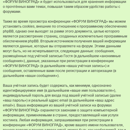
«ФОРУМ ВИНОГРАД» и будет использоваться для хранения информации
о прочтённых вами темах, повышая таким образом удобство работы с
форумами.
Также во время просмотра конференции «ФОРУМ ВИНОГРАД» мы можем
установить cookies, внешние по отношению к программному обеспечению
phpBB, однако они выходят за рамки этого документа, целью которого
является рассмотрение страниц, созданных исключительно программным
обеспечением phpBB. Вторым источником получения вашей информации
являются данные, которые вы отправляете на форум. Этими данными
могут быть, но не исчерпываются, следующие данные: сообщения,
размещённые под учётной записью Гостя (в дальнейшем «анонимные
сообщения»), данные, указанные при регистрации в конференции
«ФОРУМ ВИНОГРАД» (в дальнейшем «ваша учётная запись») и
сообщения, оставленные вами после регистрации и авторизации (в
дальнейшем «ваши сообщения»).
Ваша учётная запись будет содержать, как минимум, однозначно
идентифицируемое имя (в дальнейшем «ваше имя пользователя»),
индивидуальный пароль для входа под вашей учётной записью (далее
«ваш пароль») и реальный адрес email (в дальнейшем «ваш адрес
email»). Ваша информация из вашей учётной записи на форумах
«ФОРУМ ВИНОГРАД» охраняется законами о защите компьютерной
информации, применяемыми в стране, предоставляющей нам услуги
хостинга. Любая информация, запрашиваемая при регистрации в
конференции «ФОРУМ ВИНОГРАД», кроме вашего имени пользователя,