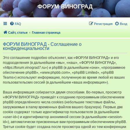
ФОРУМ ВИНОГРАД
FAQ
Регистрация
Вход
Сайт, статьи
Главная страница
ФОРУМ ВИНОГРАД - Соглашение о
конфиденциальности
Это соглашение подробно объясняет, как «ФОРУМ ВИНОГРАД» и его
подразделения (в дальнейшем «мы», «наш», «ФОРУМ ВИНОГРАД»,
«https://forum.vinograd7.ru») и phpBB (в дальнейшем «они», «программное
обеспечение phpBB», «www.phpbb.com», «phpBB Limited», «phpBB
Teams») используют информацию, полученную во время любой из ваших
пользовательских сессий (в дальнейшем «ваша информация»).
Ваша информация собирается двумя способами. Во-первых, просмотр
«ФОРУМ ВИНОГРАД» приведёт к созданию программным обеспечением
phpBB определённого числа cookies (небольшие текстовые файлы,
загружаемые в папку временных файлов вашего браузера). Первые две
cookie содержат только идентификатор пользователя (в дальнейшем
«user-id») и идентификатор анонимной сессии (в дальнейшем «session-
id»), автоматически присвоенные вам программным обеспечением phpBB.
Третья cookie будет создана после просмотра одной из тем конференции