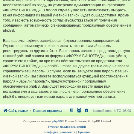
вашего пароля и вашего адреса email, может быть как необходимой, так и
необязательной ко вводу, на усмотрение администрации конференции
«ФОРУМ ВИНОГРАД». В любом случае у вас есть возможность выбрать,
какая информация из вашей учётной записи будет общедоступна. Кроме
того, у вас есть возможность согласиться/отказаться от получения
сообщений, автоматически сгенерированных программным обеспечением
phpBB.
Ваш пароль надёжно зашифрован (односторонним хэшированием).
Однако не рекомендуется использовать этот же самый пароль,
регистрируясь на других сайтах. Ваш пароль является средством доступа
к вашей учётной записи на форумах «ФОРУМ ВИНОГРАД», пожалуйста,
храните его в тайне, ни при каких обстоятельствах ни представители
«ФОРУМ ВИНОГРАД», ни phpBB Limited, ни другое третье лицо не вправе
спрашивать ваш пароль. В случае, если вы забудете ваш пароль к вашей
учётной записи, вы сможете воспользоваться функцией восстановления
пароля «Забыли пароль?», предусмотренной программным
обеспечением phpBB. Вам будет необходимо ввести ваше имя
пользователя и ваш адрес email, после чего программное обеспечение
phpBB сгенерирует вам новый пароль для вашей учётной записи.
Сайт, статьи
Главная страница
Часовой пояс:
UTC+03:00
Создано на основе
phpBB
® Forum Software © phpBB Limited
Русская поддержка phpBB
Конфиденциальность
|
Правила