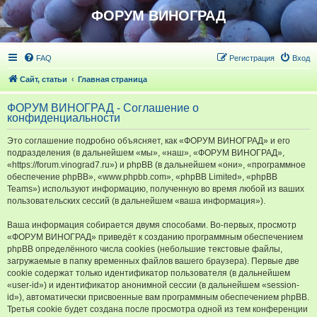
ФОРУМ ВИНОГРАД
FAQ
Регистрация
Вход
Сайт, статьи
Главная страница
ФОРУМ ВИНОГРАД - Соглашение о
конфиденциальности
Это соглашение подробно объясняет, как «ФОРУМ ВИНОГРАД» и его
подразделения (в дальнейшем «мы», «наш», «ФОРУМ ВИНОГРАД»,
«https://forum.vinograd7.ru») и phpBB (в дальнейшем «они», «программное
обеспечение phpBB», «www.phpbb.com», «phpBB Limited», «phpBB
Teams») используют информацию, полученную во время любой из ваших
пользовательских сессий (в дальнейшем «ваша информация»).
Ваша информация собирается двумя способами. Во-первых, просмотр
«ФОРУМ ВИНОГРАД» приведёт к созданию программным обеспечением
phpBB определённого числа cookies (небольшие текстовые файлы,
загружаемые в папку временных файлов вашего браузера). Первые две
cookie содержат только идентификатор пользователя (в дальнейшем
«user-id») и идентификатор анонимной сессии (в дальнейшем «session-
id»), автоматически присвоенные вам программным обеспечением phpBB.
Третья cookie будет создана после просмотра одной из тем конференции