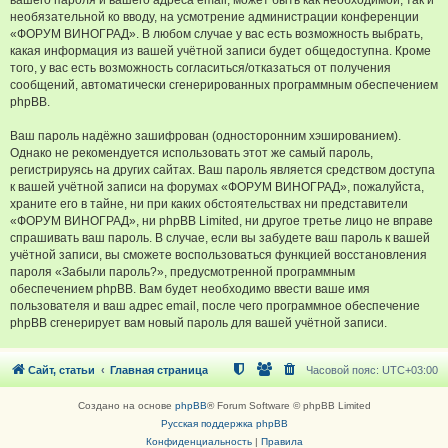
вашего пароля и вашего адреса email, может быть как необходимой, так и
необязательной ко вводу, на усмотрение администрации конференции
«ФОРУМ ВИНОГРАД». В любом случае у вас есть возможность выбрать,
какая информация из вашей учётной записи будет общедоступна. Кроме
того, у вас есть возможность согласиться/отказаться от получения
сообщений, автоматически сгенерированных программным обеспечением
phpBB.
Ваш пароль надёжно зашифрован (односторонним хэшированием).
Однако не рекомендуется использовать этот же самый пароль,
регистрируясь на других сайтах. Ваш пароль является средством доступа
к вашей учётной записи на форумах «ФОРУМ ВИНОГРАД», пожалуйста,
храните его в тайне, ни при каких обстоятельствах ни представители
«ФОРУМ ВИНОГРАД», ни phpBB Limited, ни другое третье лицо не вправе
спрашивать ваш пароль. В случае, если вы забудете ваш пароль к вашей
учётной записи, вы сможете воспользоваться функцией восстановления
пароля «Забыли пароль?», предусмотренной программным
обеспечением phpBB. Вам будет необходимо ввести ваше имя
пользователя и ваш адрес email, после чего программное обеспечение
phpBB сгенерирует вам новый пароль для вашей учётной записи.
Сайт, статьи
Главная страница
Часовой пояс:
UTC+03:00
Создано на основе
phpBB
® Forum Software © phpBB Limited
Русская поддержка phpBB
Конфиденциальность
|
Правила