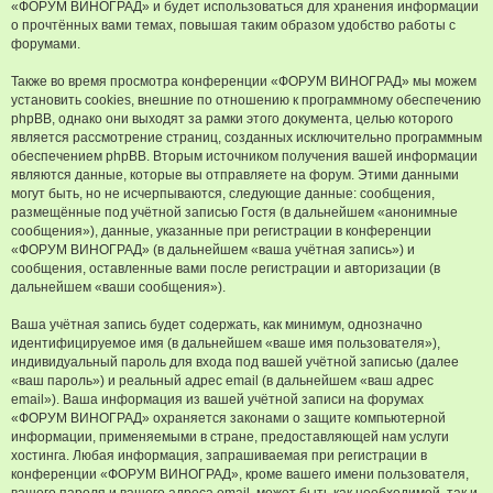
«ФОРУМ ВИНОГРАД» и будет использоваться для хранения информации
о прочтённых вами темах, повышая таким образом удобство работы с
форумами.
Также во время просмотра конференции «ФОРУМ ВИНОГРАД» мы можем
установить cookies, внешние по отношению к программному обеспечению
phpBB, однако они выходят за рамки этого документа, целью которого
является рассмотрение страниц, созданных исключительно программным
обеспечением phpBB. Вторым источником получения вашей информации
являются данные, которые вы отправляете на форум. Этими данными
могут быть, но не исчерпываются, следующие данные: сообщения,
размещённые под учётной записью Гостя (в дальнейшем «анонимные
сообщения»), данные, указанные при регистрации в конференции
«ФОРУМ ВИНОГРАД» (в дальнейшем «ваша учётная запись») и
сообщения, оставленные вами после регистрации и авторизации (в
дальнейшем «ваши сообщения»).
Ваша учётная запись будет содержать, как минимум, однозначно
идентифицируемое имя (в дальнейшем «ваше имя пользователя»),
индивидуальный пароль для входа под вашей учётной записью (далее
«ваш пароль») и реальный адрес email (в дальнейшем «ваш адрес
email»). Ваша информация из вашей учётной записи на форумах
«ФОРУМ ВИНОГРАД» охраняется законами о защите компьютерной
информации, применяемыми в стране, предоставляющей нам услуги
хостинга. Любая информация, запрашиваемая при регистрации в
конференции «ФОРУМ ВИНОГРАД», кроме вашего имени пользователя,