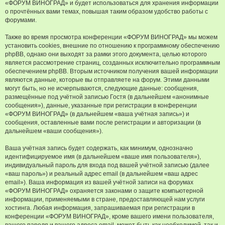
«ФОРУМ ВИНОГРАД» и будет использоваться для хранения информации
о прочтённых вами темах, повышая таким образом удобство работы с
форумами.
Также во время просмотра конференции «ФОРУМ ВИНОГРАД» мы можем
установить cookies, внешние по отношению к программному обеспечению
phpBB, однако они выходят за рамки этого документа, целью которого
является рассмотрение страниц, созданных исключительно программным
обеспечением phpBB. Вторым источником получения вашей информации
являются данные, которые вы отправляете на форум. Этими данными
могут быть, но не исчерпываются, следующие данные: сообщения,
размещённые под учётной записью Гостя (в дальнейшем «анонимные
сообщения»), данные, указанные при регистрации в конференции
«ФОРУМ ВИНОГРАД» (в дальнейшем «ваша учётная запись») и
сообщения, оставленные вами после регистрации и авторизации (в
дальнейшем «ваши сообщения»).
Ваша учётная запись будет содержать, как минимум, однозначно
идентифицируемое имя (в дальнейшем «ваше имя пользователя»),
индивидуальный пароль для входа под вашей учётной записью (далее
«ваш пароль») и реальный адрес email (в дальнейшем «ваш адрес
email»). Ваша информация из вашей учётной записи на форумах
«ФОРУМ ВИНОГРАД» охраняется законами о защите компьютерной
информации, применяемыми в стране, предоставляющей нам услуги
хостинга. Любая информация, запрашиваемая при регистрации в
конференции «ФОРУМ ВИНОГРАД», кроме вашего имени пользователя,