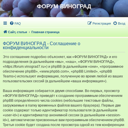
ФОРУМ ВИНОГРАД
FAQ
Регистрация
Вход
Сайт, статьи
Главная страница
ФОРУМ ВИНОГРАД - Соглашение о
конфиденциальности
Это соглашение подробно объясняет, как «ФОРУМ ВИНОГРАД» и его
подразделения (в дальнейшем «мы», «наш», «ФОРУМ ВИНОГРАД»,
«https://forum.vinograd7.ru») и phpBB (в дальнейшем «они», «программное
обеспечение phpBB», «www.phpbb.com», «phpBB Limited», «phpBB
Teams») используют информацию, полученную во время любой из ваших
пользовательских сессий (в дальнейшем «ваша информация»).
Ваша информация собирается двумя способами. Во-первых, просмотр
«ФОРУМ ВИНОГРАД» приведёт к созданию программным обеспечением
phpBB определённого числа cookies (небольшие текстовые файлы,
загружаемые в папку временных файлов вашего браузера). Первые две
cookie содержат только идентификатор пользователя (в дальнейшем
«user-id») и идентификатор анонимной сессии (в дальнейшем «session-
id»), автоматически присвоенные вам программным обеспечением phpBB.
Третья cookie будет создана после просмотра одной из тем конференции