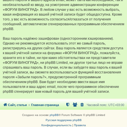
вашего пароля и вашего адреса email, может быть как необходимой, так и
необязательной ко вводу, на усмотрение администрации конференции
«ФОРУМ ВИНОГРАД». В любом случае у вас есть возможность выбрать,
какая информация из вашей учётной записи будет общедоступна. Кроме
того, у вас есть возможность согласиться/отказаться от получения
сообщений, автоматически сгенерированных программным обеспечением
phpBB.
Ваш пароль надёжно зашифрован (односторонним хэшированием).
Однако не рекомендуется использовать этот же самый пароль,
регистрируясь на других сайтах. Ваш пароль является средством доступа
к вашей учётной записи на форумах «ФОРУМ ВИНОГРАД», пожалуйста,
храните его в тайне, ни при каких обстоятельствах ни представители
«ФОРУМ ВИНОГРАД», ни phpBB Limited, ни другое третье лицо не вправе
спрашивать ваш пароль. В случае, если вы забудете ваш пароль к вашей
учётной записи, вы сможете воспользоваться функцией восстановления
пароля «Забыли пароль?», предусмотренной программным
обеспечением phpBB. Вам будет необходимо ввести ваше имя
пользователя и ваш адрес email, после чего программное обеспечение
phpBB сгенерирует вам новый пароль для вашей учётной записи.
Сайт, статьи
Главная страница
Часовой пояс:
UTC+03:00
Создано на основе
phpBB
® Forum Software © phpBB Limited
Русская поддержка phpBB
Конфиденциальность
|
Правила