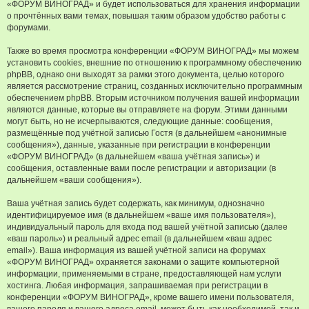
«ФОРУМ ВИНОГРАД» и будет использоваться для хранения информации
о прочтённых вами темах, повышая таким образом удобство работы с
форумами.
Также во время просмотра конференции «ФОРУМ ВИНОГРАД» мы можем
установить cookies, внешние по отношению к программному обеспечению
phpBB, однако они выходят за рамки этого документа, целью которого
является рассмотрение страниц, созданных исключительно программным
обеспечением phpBB. Вторым источником получения вашей информации
являются данные, которые вы отправляете на форум. Этими данными
могут быть, но не исчерпываются, следующие данные: сообщения,
размещённые под учётной записью Гостя (в дальнейшем «анонимные
сообщения»), данные, указанные при регистрации в конференции
«ФОРУМ ВИНОГРАД» (в дальнейшем «ваша учётная запись») и
сообщения, оставленные вами после регистрации и авторизации (в
дальнейшем «ваши сообщения»).
Ваша учётная запись будет содержать, как минимум, однозначно
идентифицируемое имя (в дальнейшем «ваше имя пользователя»),
индивидуальный пароль для входа под вашей учётной записью (далее
«ваш пароль») и реальный адрес email (в дальнейшем «ваш адрес
email»). Ваша информация из вашей учётной записи на форумах
«ФОРУМ ВИНОГРАД» охраняется законами о защите компьютерной
информации, применяемыми в стране, предоставляющей нам услуги
хостинга. Любая информация, запрашиваемая при регистрации в
конференции «ФОРУМ ВИНОГРАД», кроме вашего имени пользователя,