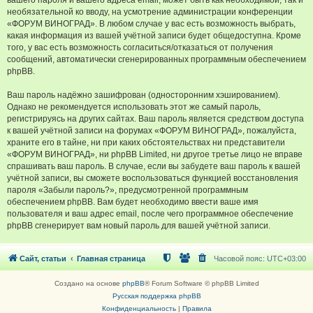
вашего пароля и вашего адреса email, может быть как необходимой, так и
необязательной ко вводу, на усмотрение администрации конференции
«ФОРУМ ВИНОГРАД». В любом случае у вас есть возможность выбрать,
какая информация из вашей учётной записи будет общедоступна. Кроме
того, у вас есть возможность согласиться/отказаться от получения
сообщений, автоматически сгенерированных программным обеспечением
phpBB.
Ваш пароль надёжно зашифрован (односторонним хэшированием).
Однако не рекомендуется использовать этот же самый пароль,
регистрируясь на других сайтах. Ваш пароль является средством доступа
к вашей учётной записи на форумах «ФОРУМ ВИНОГРАД», пожалуйста,
храните его в тайне, ни при каких обстоятельствах ни представители
«ФОРУМ ВИНОГРАД», ни phpBB Limited, ни другое третье лицо не вправе
спрашивать ваш пароль. В случае, если вы забудете ваш пароль к вашей
учётной записи, вы сможете воспользоваться функцией восстановления
пароля «Забыли пароль?», предусмотренной программным
обеспечением phpBB. Вам будет необходимо ввести ваше имя
пользователя и ваш адрес email, после чего программное обеспечение
phpBB сгенерирует вам новый пароль для вашей учётной записи.
Сайт, статьи
Главная страница
Часовой пояс:
UTC+03:00
Создано на основе
phpBB
® Forum Software © phpBB Limited
Русская поддержка phpBB
Конфиденциальность
|
Правила