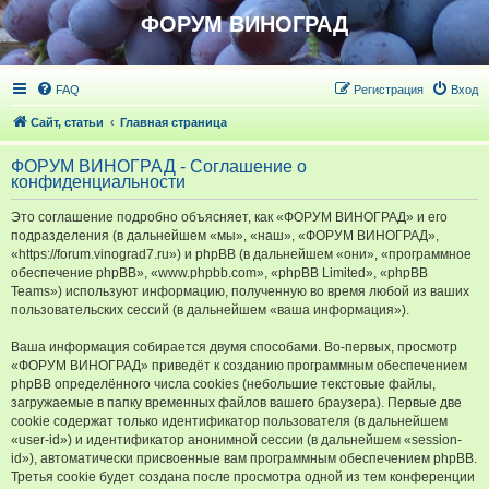
ФОРУМ ВИНОГРАД
FAQ
Регистрация
Вход
Сайт, статьи
Главная страница
ФОРУМ ВИНОГРАД - Соглашение о
конфиденциальности
Это соглашение подробно объясняет, как «ФОРУМ ВИНОГРАД» и его
подразделения (в дальнейшем «мы», «наш», «ФОРУМ ВИНОГРАД»,
«https://forum.vinograd7.ru») и phpBB (в дальнейшем «они», «программное
обеспечение phpBB», «www.phpbb.com», «phpBB Limited», «phpBB
Teams») используют информацию, полученную во время любой из ваших
пользовательских сессий (в дальнейшем «ваша информация»).
Ваша информация собирается двумя способами. Во-первых, просмотр
«ФОРУМ ВИНОГРАД» приведёт к созданию программным обеспечением
phpBB определённого числа cookies (небольшие текстовые файлы,
загружаемые в папку временных файлов вашего браузера). Первые две
cookie содержат только идентификатор пользователя (в дальнейшем
«user-id») и идентификатор анонимной сессии (в дальнейшем «session-
id»), автоматически присвоенные вам программным обеспечением phpBB.
Третья cookie будет создана после просмотра одной из тем конференции