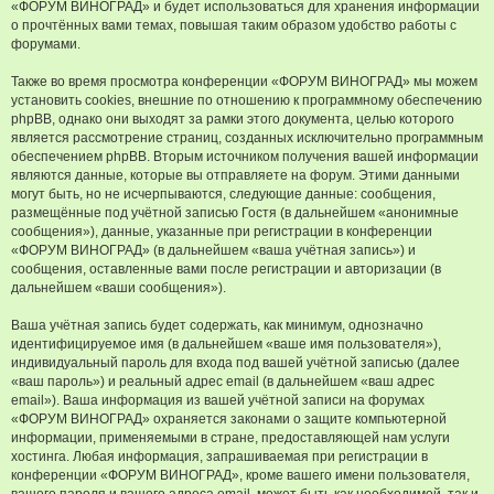
«ФОРУМ ВИНОГРАД» и будет использоваться для хранения информации
о прочтённых вами темах, повышая таким образом удобство работы с
форумами.
Также во время просмотра конференции «ФОРУМ ВИНОГРАД» мы можем
установить cookies, внешние по отношению к программному обеспечению
phpBB, однако они выходят за рамки этого документа, целью которого
является рассмотрение страниц, созданных исключительно программным
обеспечением phpBB. Вторым источником получения вашей информации
являются данные, которые вы отправляете на форум. Этими данными
могут быть, но не исчерпываются, следующие данные: сообщения,
размещённые под учётной записью Гостя (в дальнейшем «анонимные
сообщения»), данные, указанные при регистрации в конференции
«ФОРУМ ВИНОГРАД» (в дальнейшем «ваша учётная запись») и
сообщения, оставленные вами после регистрации и авторизации (в
дальнейшем «ваши сообщения»).
Ваша учётная запись будет содержать, как минимум, однозначно
идентифицируемое имя (в дальнейшем «ваше имя пользователя»),
индивидуальный пароль для входа под вашей учётной записью (далее
«ваш пароль») и реальный адрес email (в дальнейшем «ваш адрес
email»). Ваша информация из вашей учётной записи на форумах
«ФОРУМ ВИНОГРАД» охраняется законами о защите компьютерной
информации, применяемыми в стране, предоставляющей нам услуги
хостинга. Любая информация, запрашиваемая при регистрации в
конференции «ФОРУМ ВИНОГРАД», кроме вашего имени пользователя,