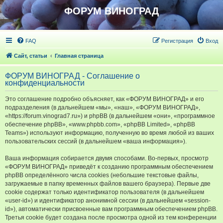
ФОРУМ ВИНОГРАД
FAQ
Регистрация
Вход
Сайт, статьи
Главная страница
ФОРУМ ВИНОГРАД - Соглашение о
конфиденциальности
Это соглашение подробно объясняет, как «ФОРУМ ВИНОГРАД» и его
подразделения (в дальнейшем «мы», «наш», «ФОРУМ ВИНОГРАД»,
«https://forum.vinograd7.ru») и phpBB (в дальнейшем «они», «программное
обеспечение phpBB», «www.phpbb.com», «phpBB Limited», «phpBB
Teams») используют информацию, полученную во время любой из ваших
пользовательских сессий (в дальнейшем «ваша информация»).
Ваша информация собирается двумя способами. Во-первых, просмотр
«ФОРУМ ВИНОГРАД» приведёт к созданию программным обеспечением
phpBB определённого числа cookies (небольшие текстовые файлы,
загружаемые в папку временных файлов вашего браузера). Первые две
cookie содержат только идентификатор пользователя (в дальнейшем
«user-id») и идентификатор анонимной сессии (в дальнейшем «session-
id»), автоматически присвоенные вам программным обеспечением phpBB.
Третья cookie будет создана после просмотра одной из тем конференции