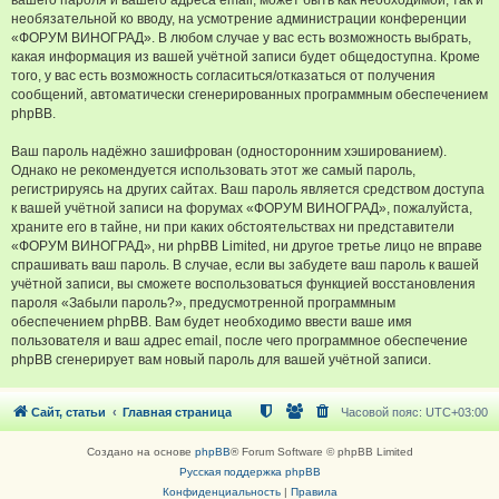
вашего пароля и вашего адреса email, может быть как необходимой, так и
необязательной ко вводу, на усмотрение администрации конференции
«ФОРУМ ВИНОГРАД». В любом случае у вас есть возможность выбрать,
какая информация из вашей учётной записи будет общедоступна. Кроме
того, у вас есть возможность согласиться/отказаться от получения
сообщений, автоматически сгенерированных программным обеспечением
phpBB.
Ваш пароль надёжно зашифрован (односторонним хэшированием).
Однако не рекомендуется использовать этот же самый пароль,
регистрируясь на других сайтах. Ваш пароль является средством доступа
к вашей учётной записи на форумах «ФОРУМ ВИНОГРАД», пожалуйста,
храните его в тайне, ни при каких обстоятельствах ни представители
«ФОРУМ ВИНОГРАД», ни phpBB Limited, ни другое третье лицо не вправе
спрашивать ваш пароль. В случае, если вы забудете ваш пароль к вашей
учётной записи, вы сможете воспользоваться функцией восстановления
пароля «Забыли пароль?», предусмотренной программным
обеспечением phpBB. Вам будет необходимо ввести ваше имя
пользователя и ваш адрес email, после чего программное обеспечение
phpBB сгенерирует вам новый пароль для вашей учётной записи.
Сайт, статьи
Главная страница
Часовой пояс:
UTC+03:00
Создано на основе
phpBB
® Forum Software © phpBB Limited
Русская поддержка phpBB
Конфиденциальность
|
Правила