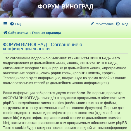
ФОРУМ ВИНОГРАД
FAQ
Регистрация
Вход
Сайт, статьи
Главная страница
ФОРУМ ВИНОГРАД - Соглашение о
конфиденциальности
Это соглашение подробно объясняет, как «ФОРУМ ВИНОГРАД» и его
подразделения (в дальнейшем «мы», «наш», «ФОРУМ ВИНОГРАД»,
«https://forum.vinograd7.ru») и phpBB (в дальнейшем «они», «программное
обеспечение phpBB», «www.phpbb.com», «phpBB Limited», «phpBB
Teams») используют информацию, полученную во время любой из ваших
пользовательских сессий (в дальнейшем «ваша информация»).
Ваша информация собирается двумя способами. Во-первых, просмотр
«ФОРУМ ВИНОГРАД» приведёт к созданию программным обеспечением
phpBB определённого числа cookies (небольшие текстовые файлы,
загружаемые в папку временных файлов вашего браузера). Первые две
cookie содержат только идентификатор пользователя (в дальнейшем
«user-id») и идентификатор анонимной сессии (в дальнейшем «session-
id»), автоматически присвоенные вам программным обеспечением phpBB.
Третья cookie будет создана после просмотра одной из тем конференции