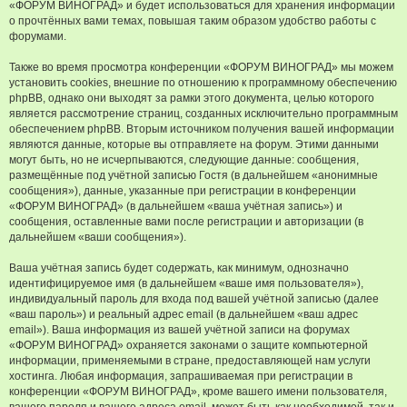
«ФОРУМ ВИНОГРАД» и будет использоваться для хранения информации
о прочтённых вами темах, повышая таким образом удобство работы с
форумами.
Также во время просмотра конференции «ФОРУМ ВИНОГРАД» мы можем
установить cookies, внешние по отношению к программному обеспечению
phpBB, однако они выходят за рамки этого документа, целью которого
является рассмотрение страниц, созданных исключительно программным
обеспечением phpBB. Вторым источником получения вашей информации
являются данные, которые вы отправляете на форум. Этими данными
могут быть, но не исчерпываются, следующие данные: сообщения,
размещённые под учётной записью Гостя (в дальнейшем «анонимные
сообщения»), данные, указанные при регистрации в конференции
«ФОРУМ ВИНОГРАД» (в дальнейшем «ваша учётная запись») и
сообщения, оставленные вами после регистрации и авторизации (в
дальнейшем «ваши сообщения»).
Ваша учётная запись будет содержать, как минимум, однозначно
идентифицируемое имя (в дальнейшем «ваше имя пользователя»),
индивидуальный пароль для входа под вашей учётной записью (далее
«ваш пароль») и реальный адрес email (в дальнейшем «ваш адрес
email»). Ваша информация из вашей учётной записи на форумах
«ФОРУМ ВИНОГРАД» охраняется законами о защите компьютерной
информации, применяемыми в стране, предоставляющей нам услуги
хостинга. Любая информация, запрашиваемая при регистрации в
конференции «ФОРУМ ВИНОГРАД», кроме вашего имени пользователя,