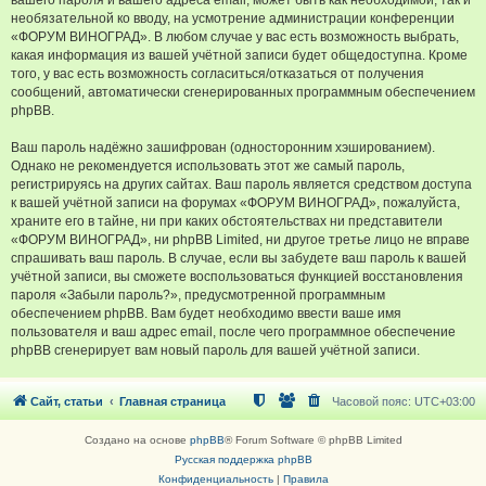
вашего пароля и вашего адреса email, может быть как необходимой, так и
необязательной ко вводу, на усмотрение администрации конференции
«ФОРУМ ВИНОГРАД». В любом случае у вас есть возможность выбрать,
какая информация из вашей учётной записи будет общедоступна. Кроме
того, у вас есть возможность согласиться/отказаться от получения
сообщений, автоматически сгенерированных программным обеспечением
phpBB.
Ваш пароль надёжно зашифрован (односторонним хэшированием).
Однако не рекомендуется использовать этот же самый пароль,
регистрируясь на других сайтах. Ваш пароль является средством доступа
к вашей учётной записи на форумах «ФОРУМ ВИНОГРАД», пожалуйста,
храните его в тайне, ни при каких обстоятельствах ни представители
«ФОРУМ ВИНОГРАД», ни phpBB Limited, ни другое третье лицо не вправе
спрашивать ваш пароль. В случае, если вы забудете ваш пароль к вашей
учётной записи, вы сможете воспользоваться функцией восстановления
пароля «Забыли пароль?», предусмотренной программным
обеспечением phpBB. Вам будет необходимо ввести ваше имя
пользователя и ваш адрес email, после чего программное обеспечение
phpBB сгенерирует вам новый пароль для вашей учётной записи.
Сайт, статьи
Главная страница
Часовой пояс:
UTC+03:00
Создано на основе
phpBB
® Forum Software © phpBB Limited
Русская поддержка phpBB
Конфиденциальность
|
Правила