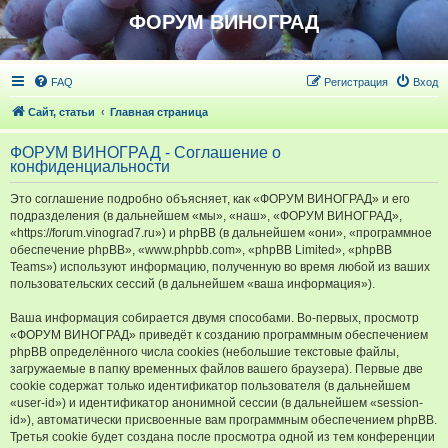
ФОРУМ ВИНОГРАД
FAQ
Регистрация
Вход
Сайт, статьи
Главная страница
ФОРУМ ВИНОГРАД - Соглашение о
конфиденциальности
Это соглашение подробно объясняет, как «ФОРУМ ВИНОГРАД» и его
подразделения (в дальнейшем «мы», «наш», «ФОРУМ ВИНОГРАД»,
«https://forum.vinograd7.ru») и phpBB (в дальнейшем «они», «программное
обеспечение phpBB», «www.phpbb.com», «phpBB Limited», «phpBB
Teams») используют информацию, полученную во время любой из ваших
пользовательских сессий (в дальнейшем «ваша информация»).
Ваша информация собирается двумя способами. Во-первых, просмотр
«ФОРУМ ВИНОГРАД» приведёт к созданию программным обеспечением
phpBB определённого числа cookies (небольшие текстовые файлы,
загружаемые в папку временных файлов вашего браузера). Первые две
cookie содержат только идентификатор пользователя (в дальнейшем
«user-id») и идентификатор анонимной сессии (в дальнейшем «session-
id»), автоматически присвоенные вам программным обеспечением phpBB.
Третья cookie будет создана после просмотра одной из тем конференции