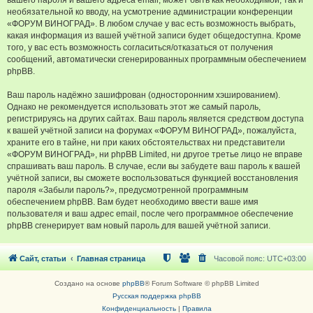
вашего пароля и вашего адреса email, может быть как необходимой, так и
необязательной ко вводу, на усмотрение администрации конференции
«ФОРУМ ВИНОГРАД». В любом случае у вас есть возможность выбрать,
какая информация из вашей учётной записи будет общедоступна. Кроме
того, у вас есть возможность согласиться/отказаться от получения
сообщений, автоматически сгенерированных программным обеспечением
phpBB.
Ваш пароль надёжно зашифрован (односторонним хэшированием).
Однако не рекомендуется использовать этот же самый пароль,
регистрируясь на других сайтах. Ваш пароль является средством доступа
к вашей учётной записи на форумах «ФОРУМ ВИНОГРАД», пожалуйста,
храните его в тайне, ни при каких обстоятельствах ни представители
«ФОРУМ ВИНОГРАД», ни phpBB Limited, ни другое третье лицо не вправе
спрашивать ваш пароль. В случае, если вы забудете ваш пароль к вашей
учётной записи, вы сможете воспользоваться функцией восстановления
пароля «Забыли пароль?», предусмотренной программным
обеспечением phpBB. Вам будет необходимо ввести ваше имя
пользователя и ваш адрес email, после чего программное обеспечение
phpBB сгенерирует вам новый пароль для вашей учётной записи.
Сайт, статьи
Главная страница
Часовой пояс:
UTC+03:00
Создано на основе
phpBB
® Forum Software © phpBB Limited
Русская поддержка phpBB
Конфиденциальность
|
Правила