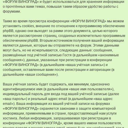
«ФОРУМ ВИНОГРАД» и будет использоваться для хранения информации
о прочтённых вами темах, повышая таким образом удобство работы с
форумами.
Также во время просмотра конференции «ФОРУМ ВИНОГРАД» мы можем
установить cookies, внешние по отношению к программному обеспечению
phpBB, однако они выходят за рамки этого документа, целью которого
является рассмотрение страниц, созданных исключительно программным
обеспечением phpBB. Вторым источником получения вашей информации
являются данные, которые вы отправляете на форум. Этими данными
могут быть, но не исчерпываются, следующие данные: сообщения,
размещённые под учётной записью Гостя (в дальнейшем «анонимные
сообщения»), данные, указанные при регистрации в конференции
«ФОРУМ ВИНОГРАД» (в дальнейшем «ваша учётная запись») и
сообщения, оставленные вами после регистрации и авторизации (в
дальнейшем «ваши сообщения»).
Ваша учётная запись будет содержать, как минимум, однозначно
идентифицируемое имя (в дальнейшем «ваше имя пользователя»),
индивидуальный пароль для входа под вашей учётной записью (далее
«ваш пароль») и реальный адрес email (в дальнейшем «ваш адрес
email»). Ваша информация из вашей учётной записи на форумах
«ФОРУМ ВИНОГРАД» охраняется законами о защите компьютерной
информации, применяемыми в стране, предоставляющей нам услуги
хостинга. Любая информация, запрашиваемая при регистрации в
конференции «ФОРУМ ВИНОГРАД», кроме вашего имени пользователя,