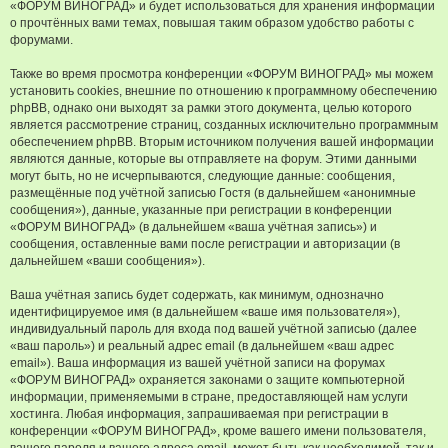
«ФОРУМ ВИНОГРАД» и будет использоваться для хранения информации
о прочтённых вами темах, повышая таким образом удобство работы с
форумами.
Также во время просмотра конференции «ФОРУМ ВИНОГРАД» мы можем
установить cookies, внешние по отношению к программному обеспечению
phpBB, однако они выходят за рамки этого документа, целью которого
является рассмотрение страниц, созданных исключительно программным
обеспечением phpBB. Вторым источником получения вашей информации
являются данные, которые вы отправляете на форум. Этими данными
могут быть, но не исчерпываются, следующие данные: сообщения,
размещённые под учётной записью Гостя (в дальнейшем «анонимные
сообщения»), данные, указанные при регистрации в конференции
«ФОРУМ ВИНОГРАД» (в дальнейшем «ваша учётная запись») и
сообщения, оставленные вами после регистрации и авторизации (в
дальнейшем «ваши сообщения»).
Ваша учётная запись будет содержать, как минимум, однозначно
идентифицируемое имя (в дальнейшем «ваше имя пользователя»),
индивидуальный пароль для входа под вашей учётной записью (далее
«ваш пароль») и реальный адрес email (в дальнейшем «ваш адрес
email»). Ваша информация из вашей учётной записи на форумах
«ФОРУМ ВИНОГРАД» охраняется законами о защите компьютерной
информации, применяемыми в стране, предоставляющей нам услуги
хостинга. Любая информация, запрашиваемая при регистрации в
конференции «ФОРУМ ВИНОГРАД», кроме вашего имени пользователя,