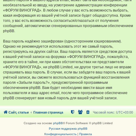
вашего пароля и вашего адреса email, может быть как необходимой, так и
необязательной ко вводу, на усмотрение администрации конференции
«ФОРУМ ВИНОГРАД». В любом случае у вас есть возможность выбрать,
какая информация из вашей учётной записи будет общедоступна. Кроме
того, у вас есть возможность согласиться/отказаться от получения
сообщений, автоматически сгенерированных программным обеспечением
phpBB.
Ваш пароль надёжно зашифрован (односторонним хэшированием).
Однако не рекомендуется использовать этот же самый пароль,
регистрируясь на других сайтах. Ваш пароль является средством доступа
к вашей учётной записи на форумах «ФОРУМ ВИНОГРАД», пожалуйста,
храните его в тайне, ни при каких обстоятельствах ни представители
«ФОРУМ ВИНОГРАД», ни phpBB Limited, ни другое третье лицо не вправе
спрашивать ваш пароль. В случае, если вы забудете ваш пароль к вашей
учётной записи, вы сможете воспользоваться функцией восстановления
пароля «Забыли пароль?», предусмотренной программным
обеспечением phpBB. Вам будет необходимо ввести ваше имя
пользователя и ваш адрес email, после чего программное обеспечение
phpBB сгенерирует вам новый пароль для вашей учётной записи.
Сайт, статьи
Главная страница
Часовой пояс:
UTC+03:00
Создано на основе
phpBB
® Forum Software © phpBB Limited
Русская поддержка phpBB
Конфиденциальность
|
Правила