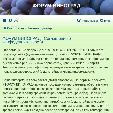
ФОРУМ ВИНОГРАД
FAQ
Регистрация
Вход
Сайт, статьи
Главная страница
ФОРУМ ВИНОГРАД - Соглашение о
конфиденциальности
Это соглашение подробно объясняет, как «ФОРУМ ВИНОГРАД» и его
подразделения (в дальнейшем «мы», «наш», «ФОРУМ ВИНОГРАД»,
«https://forum.vinograd7.ru») и phpBB (в дальнейшем «они», «программное
обеспечение phpBB», «www.phpbb.com», «phpBB Limited», «phpBB
Teams») используют информацию, полученную во время любой из ваших
пользовательских сессий (в дальнейшем «ваша информация»).
Ваша информация собирается двумя способами. Во-первых, просмотр
«ФОРУМ ВИНОГРАД» приведёт к созданию программным обеспечением
phpBB определённого числа cookies (небольшие текстовые файлы,
загружаемые в папку временных файлов вашего браузера). Первые две
cookie содержат только идентификатор пользователя (в дальнейшем
«user-id») и идентификатор анонимной сессии (в дальнейшем «session-
id»), автоматически присвоенные вам программным обеспечением phpBB.
Третья cookie будет создана после просмотра одной из тем конференции