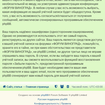
вашего пароля и вашего адреса email, может быть как необходимой, так и
необязательной ко вводу, на усмотрение администрации конференции
«ФОРУМ ВИНОГРАД». В любом случае у вас есть возможность выбрать,
какая информация из вашей учётной записи будет общедоступна. Кроме
того, у вас есть возможность согласиться/отказаться от получения
сообщений, автоматически сгенерированных программным обеспечением
phpBB.
Ваш пароль надёжно зашифрован (односторонним хэшированием).
Однако не рекомендуется использовать этот же самый пароль,
регистрируясь на других сайтах. Ваш пароль является средством доступа
к вашей учётной записи на форумах «ФОРУМ ВИНОГРАД», пожалуйста,
храните его в тайне, ни при каких обстоятельствах ни представители
«ФОРУМ ВИНОГРАД», ни phpBB Limited, ни другое третье лицо не вправе
спрашивать ваш пароль. В случае, если вы забудете ваш пароль к вашей
учётной записи, вы сможете воспользоваться функцией восстановления
пароля «Забыли пароль?», предусмотренной программным
обеспечением phpBB. Вам будет необходимо ввести ваше имя
пользователя и ваш адрес email, после чего программное обеспечение
phpBB сгенерирует вам новый пароль для вашей учётной записи.
Сайт, статьи
Главная страница
Часовой пояс:
UTC+03:00
Создано на основе
phpBB
® Forum Software © phpBB Limited
Русская поддержка phpBB
Конфиденциальность
|
Правила