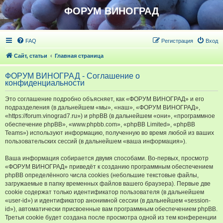
ФОРУМ ВИНОГРАД
FAQ
Регистрация
Вход
Сайт, статьи
Главная страница
ФОРУМ ВИНОГРАД - Соглашение о
конфиденциальности
Это соглашение подробно объясняет, как «ФОРУМ ВИНОГРАД» и его
подразделения (в дальнейшем «мы», «наш», «ФОРУМ ВИНОГРАД»,
«https://forum.vinograd7.ru») и phpBB (в дальнейшем «они», «программное
обеспечение phpBB», «www.phpbb.com», «phpBB Limited», «phpBB
Teams») используют информацию, полученную во время любой из ваших
пользовательских сессий (в дальнейшем «ваша информация»).
Ваша информация собирается двумя способами. Во-первых, просмотр
«ФОРУМ ВИНОГРАД» приведёт к созданию программным обеспечением
phpBB определённого числа cookies (небольшие текстовые файлы,
загружаемые в папку временных файлов вашего браузера). Первые две
cookie содержат только идентификатор пользователя (в дальнейшем
«user-id») и идентификатор анонимной сессии (в дальнейшем «session-
id»), автоматически присвоенные вам программным обеспечением phpBB.
Третья cookie будет создана после просмотра одной из тем конференции