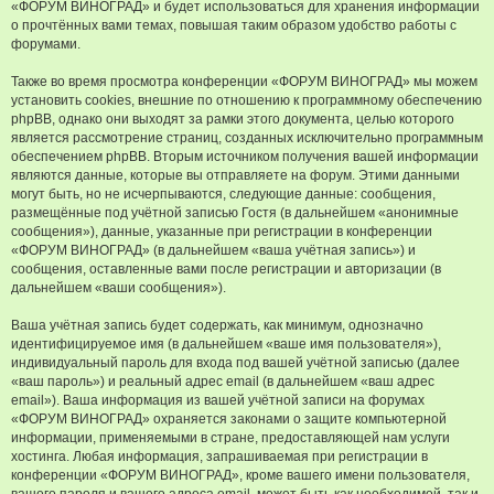
«ФОРУМ ВИНОГРАД» и будет использоваться для хранения информации
о прочтённых вами темах, повышая таким образом удобство работы с
форумами.
Также во время просмотра конференции «ФОРУМ ВИНОГРАД» мы можем
установить cookies, внешние по отношению к программному обеспечению
phpBB, однако они выходят за рамки этого документа, целью которого
является рассмотрение страниц, созданных исключительно программным
обеспечением phpBB. Вторым источником получения вашей информации
являются данные, которые вы отправляете на форум. Этими данными
могут быть, но не исчерпываются, следующие данные: сообщения,
размещённые под учётной записью Гостя (в дальнейшем «анонимные
сообщения»), данные, указанные при регистрации в конференции
«ФОРУМ ВИНОГРАД» (в дальнейшем «ваша учётная запись») и
сообщения, оставленные вами после регистрации и авторизации (в
дальнейшем «ваши сообщения»).
Ваша учётная запись будет содержать, как минимум, однозначно
идентифицируемое имя (в дальнейшем «ваше имя пользователя»),
индивидуальный пароль для входа под вашей учётной записью (далее
«ваш пароль») и реальный адрес email (в дальнейшем «ваш адрес
email»). Ваша информация из вашей учётной записи на форумах
«ФОРУМ ВИНОГРАД» охраняется законами о защите компьютерной
информации, применяемыми в стране, предоставляющей нам услуги
хостинга. Любая информация, запрашиваемая при регистрации в
конференции «ФОРУМ ВИНОГРАД», кроме вашего имени пользователя,