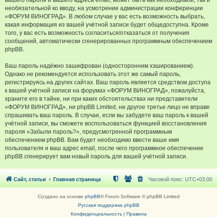
вашего пароля и вашего адреса email, может быть как необходимой, так и
необязательной ко вводу, на усмотрение администрации конференции
«ФОРУМ ВИНОГРАД». В любом случае у вас есть возможность выбрать,
какая информация из вашей учётной записи будет общедоступна. Кроме
того, у вас есть возможность согласиться/отказаться от получения
сообщений, автоматически сгенерированных программным обеспечением
phpBB.
Ваш пароль надёжно зашифрован (односторонним хэшированием).
Однако не рекомендуется использовать этот же самый пароль,
регистрируясь на других сайтах. Ваш пароль является средством доступа
к вашей учётной записи на форумах «ФОРУМ ВИНОГРАД», пожалуйста,
храните его в тайне, ни при каких обстоятельствах ни представители
«ФОРУМ ВИНОГРАД», ни phpBB Limited, ни другое третье лицо не вправе
спрашивать ваш пароль. В случае, если вы забудете ваш пароль к вашей
учётной записи, вы сможете воспользоваться функцией восстановления
пароля «Забыли пароль?», предусмотренной программным
обеспечением phpBB. Вам будет необходимо ввести ваше имя
пользователя и ваш адрес email, после чего программное обеспечение
phpBB сгенерирует вам новый пароль для вашей учётной записи.
Сайт, статьи
Главная страница
Часовой пояс:
UTC+03:00
Создано на основе
phpBB
® Forum Software © phpBB Limited
Русская поддержка phpBB
Конфиденциальность
|
Правила