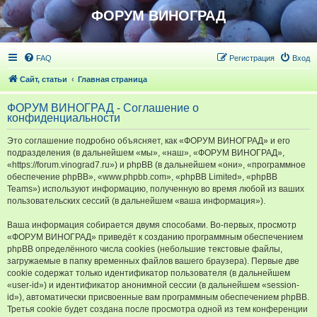
ФОРУМ ВИНОГРАД
FAQ
Регистрация
Вход
Сайт, статьи
Главная страница
ФОРУМ ВИНОГРАД - Соглашение о
конфиденциальности
Это соглашение подробно объясняет, как «ФОРУМ ВИНОГРАД» и его
подразделения (в дальнейшем «мы», «наш», «ФОРУМ ВИНОГРАД»,
«https://forum.vinograd7.ru») и phpBB (в дальнейшем «они», «программное
обеспечение phpBB», «www.phpbb.com», «phpBB Limited», «phpBB
Teams») используют информацию, полученную во время любой из ваших
пользовательских сессий (в дальнейшем «ваша информация»).
Ваша информация собирается двумя способами. Во-первых, просмотр
«ФОРУМ ВИНОГРАД» приведёт к созданию программным обеспечением
phpBB определённого числа cookies (небольшие текстовые файлы,
загружаемые в папку временных файлов вашего браузера). Первые две
cookie содержат только идентификатор пользователя (в дальнейшем
«user-id») и идентификатор анонимной сессии (в дальнейшем «session-
id»), автоматически присвоенные вам программным обеспечением phpBB.
Третья cookie будет создана после просмотра одной из тем конференции