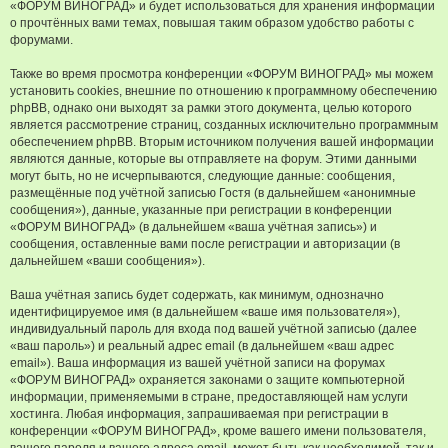
«ФОРУМ ВИНОГРАД» и будет использоваться для хранения информации
о прочтённых вами темах, повышая таким образом удобство работы с
форумами.
Также во время просмотра конференции «ФОРУМ ВИНОГРАД» мы можем
установить cookies, внешние по отношению к программному обеспечению
phpBB, однако они выходят за рамки этого документа, целью которого
является рассмотрение страниц, созданных исключительно программным
обеспечением phpBB. Вторым источником получения вашей информации
являются данные, которые вы отправляете на форум. Этими данными
могут быть, но не исчерпываются, следующие данные: сообщения,
размещённые под учётной записью Гостя (в дальнейшем «анонимные
сообщения»), данные, указанные при регистрации в конференции
«ФОРУМ ВИНОГРАД» (в дальнейшем «ваша учётная запись») и
сообщения, оставленные вами после регистрации и авторизации (в
дальнейшем «ваши сообщения»).
Ваша учётная запись будет содержать, как минимум, однозначно
идентифицируемое имя (в дальнейшем «ваше имя пользователя»),
индивидуальный пароль для входа под вашей учётной записью (далее
«ваш пароль») и реальный адрес email (в дальнейшем «ваш адрес
email»). Ваша информация из вашей учётной записи на форумах
«ФОРУМ ВИНОГРАД» охраняется законами о защите компьютерной
информации, применяемыми в стране, предоставляющей нам услуги
хостинга. Любая информация, запрашиваемая при регистрации в
конференции «ФОРУМ ВИНОГРАД», кроме вашего имени пользователя,