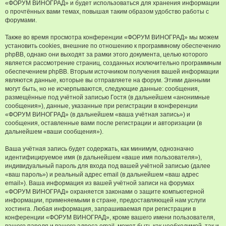
«ФОРУМ ВИНОГРАД» и будет использоваться для хранения информации
о прочтённых вами темах, повышая таким образом удобство работы с
форумами.
Также во время просмотра конференции «ФОРУМ ВИНОГРАД» мы можем
установить cookies, внешние по отношению к программному обеспечению
phpBB, однако они выходят за рамки этого документа, целью которого
является рассмотрение страниц, созданных исключительно программным
обеспечением phpBB. Вторым источником получения вашей информации
являются данные, которые вы отправляете на форум. Этими данными
могут быть, но не исчерпываются, следующие данные: сообщения,
размещённые под учётной записью Гостя (в дальнейшем «анонимные
сообщения»), данные, указанные при регистрации в конференции
«ФОРУМ ВИНОГРАД» (в дальнейшем «ваша учётная запись») и
сообщения, оставленные вами после регистрации и авторизации (в
дальнейшем «ваши сообщения»).
Ваша учётная запись будет содержать, как минимум, однозначно
идентифицируемое имя (в дальнейшем «ваше имя пользователя»),
индивидуальный пароль для входа под вашей учётной записью (далее
«ваш пароль») и реальный адрес email (в дальнейшем «ваш адрес
email»). Ваша информация из вашей учётной записи на форумах
«ФОРУМ ВИНОГРАД» охраняется законами о защите компьютерной
информации, применяемыми в стране, предоставляющей нам услуги
хостинга. Любая информация, запрашиваемая при регистрации в
конференции «ФОРУМ ВИНОГРАД», кроме вашего имени пользователя,