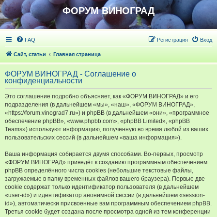
ФОРУМ ВИНОГРАД
FAQ
Регистрация
Вход
Сайт, статьи
Главная страница
ФОРУМ ВИНОГРАД - Соглашение о
конфиденциальности
Это соглашение подробно объясняет, как «ФОРУМ ВИНОГРАД» и его
подразделения (в дальнейшем «мы», «наш», «ФОРУМ ВИНОГРАД»,
«https://forum.vinograd7.ru») и phpBB (в дальнейшем «они», «программное
обеспечение phpBB», «www.phpbb.com», «phpBB Limited», «phpBB
Teams») используют информацию, полученную во время любой из ваших
пользовательских сессий (в дальнейшем «ваша информация»).
Ваша информация собирается двумя способами. Во-первых, просмотр
«ФОРУМ ВИНОГРАД» приведёт к созданию программным обеспечением
phpBB определённого числа cookies (небольшие текстовые файлы,
загружаемые в папку временных файлов вашего браузера). Первые две
cookie содержат только идентификатор пользователя (в дальнейшем
«user-id») и идентификатор анонимной сессии (в дальнейшем «session-
id»), автоматически присвоенные вам программным обеспечением phpBB.
Третья cookie будет создана после просмотра одной из тем конференции