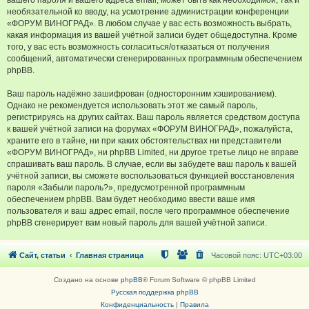
вашего пароля и вашего адреса email, может быть как необходимой, так и
необязательной ко вводу, на усмотрение администрации конференции
«ФОРУМ ВИНОГРАД». В любом случае у вас есть возможность выбрать,
какая информация из вашей учётной записи будет общедоступна. Кроме
того, у вас есть возможность согласиться/отказаться от получения
сообщений, автоматически сгенерированных программным обеспечением
phpBB.
Ваш пароль надёжно зашифрован (односторонним хэшированием).
Однако не рекомендуется использовать этот же самый пароль,
регистрируясь на других сайтах. Ваш пароль является средством доступа
к вашей учётной записи на форумах «ФОРУМ ВИНОГРАД», пожалуйста,
храните его в тайне, ни при каких обстоятельствах ни представители
«ФОРУМ ВИНОГРАД», ни phpBB Limited, ни другое третье лицо не вправе
спрашивать ваш пароль. В случае, если вы забудете ваш пароль к вашей
учётной записи, вы сможете воспользоваться функцией восстановления
пароля «Забыли пароль?», предусмотренной программным
обеспечением phpBB. Вам будет необходимо ввести ваше имя
пользователя и ваш адрес email, после чего программное обеспечение
phpBB сгенерирует вам новый пароль для вашей учётной записи.
Сайт, статьи
Главная страница
Часовой пояс:
UTC+03:00
Создано на основе
phpBB
® Forum Software © phpBB Limited
Русская поддержка phpBB
Конфиденциальность
|
Правила