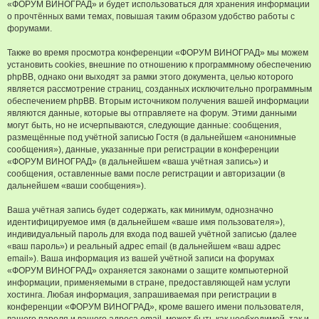
«ФОРУМ ВИНОГРАД» и будет использоваться для хранения информации
о прочтённых вами темах, повышая таким образом удобство работы с
форумами.
Также во время просмотра конференции «ФОРУМ ВИНОГРАД» мы можем
установить cookies, внешние по отношению к программному обеспечению
phpBB, однако они выходят за рамки этого документа, целью которого
является рассмотрение страниц, созданных исключительно программным
обеспечением phpBB. Вторым источником получения вашей информации
являются данные, которые вы отправляете на форум. Этими данными
могут быть, но не исчерпываются, следующие данные: сообщения,
размещённые под учётной записью Гостя (в дальнейшем «анонимные
сообщения»), данные, указанные при регистрации в конференции
«ФОРУМ ВИНОГРАД» (в дальнейшем «ваша учётная запись») и
сообщения, оставленные вами после регистрации и авторизации (в
дальнейшем «ваши сообщения»).
Ваша учётная запись будет содержать, как минимум, однозначно
идентифицируемое имя (в дальнейшем «ваше имя пользователя»),
индивидуальный пароль для входа под вашей учётной записью (далее
«ваш пароль») и реальный адрес email (в дальнейшем «ваш адрес
email»). Ваша информация из вашей учётной записи на форумах
«ФОРУМ ВИНОГРАД» охраняется законами о защите компьютерной
информации, применяемыми в стране, предоставляющей нам услуги
хостинга. Любая информация, запрашиваемая при регистрации в
конференции «ФОРУМ ВИНОГРАД», кроме вашего имени пользователя,