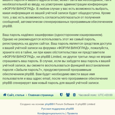
вашего пароля и вашего адреса email, может быть как необходимой, так и
необязательной ко вводу, на усмотрение администрации конференции
«ФОРУМ ВИНОГРАД». В любом случае у вас есть возможность выбрать,
какая информация из вашей учётной записи будет общедоступна. Кроме
того, у вас есть возможность согласиться/отказаться от получения
сообщений, автоматически сгенерированных программным обеспечением
phpBB.
Ваш пароль надёжно зашифрован (односторонним хэшированием).
Однако не рекомендуется использовать этот же самый пароль,
регистрируясь на других сайтах. Ваш пароль является средством доступа
к вашей учётной записи на форумах «ФОРУМ ВИНОГРАД», пожалуйста,
храните его в тайне, ни при каких обстоятельствах ни представители
«ФОРУМ ВИНОГРАД», ни phpBB Limited, ни другое третье лицо не вправе
спрашивать ваш пароль. В случае, если вы забудете ваш пароль к вашей
учётной записи, вы сможете воспользоваться функцией восстановления
пароля «Забыли пароль?», предусмотренной программным
обеспечением phpBB. Вам будет необходимо ввести ваше имя
пользователя и ваш адрес email, после чего программное обеспечение
phpBB сгенерирует вам новый пароль для вашей учётной записи.
Сайт, статьи
Главная страница
Часовой пояс:
UTC+03:00
Создано на основе
phpBB
® Forum Software © phpBB Limited
Русская поддержка phpBB
Конфиденциальность
|
Правила