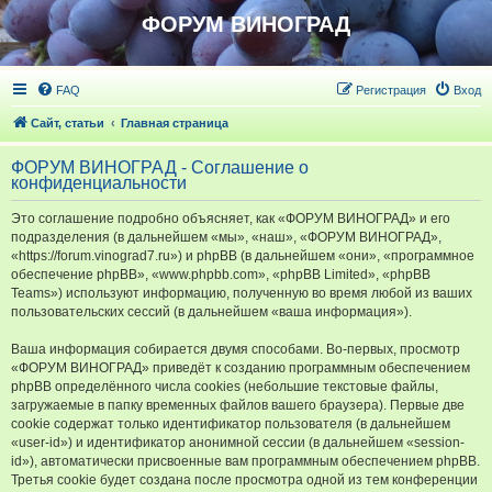
ФОРУМ ВИНОГРАД
FAQ
Регистрация
Вход
Сайт, статьи
Главная страница
ФОРУМ ВИНОГРАД - Соглашение о
конфиденциальности
Это соглашение подробно объясняет, как «ФОРУМ ВИНОГРАД» и его
подразделения (в дальнейшем «мы», «наш», «ФОРУМ ВИНОГРАД»,
«https://forum.vinograd7.ru») и phpBB (в дальнейшем «они», «программное
обеспечение phpBB», «www.phpbb.com», «phpBB Limited», «phpBB
Teams») используют информацию, полученную во время любой из ваших
пользовательских сессий (в дальнейшем «ваша информация»).
Ваша информация собирается двумя способами. Во-первых, просмотр
«ФОРУМ ВИНОГРАД» приведёт к созданию программным обеспечением
phpBB определённого числа cookies (небольшие текстовые файлы,
загружаемые в папку временных файлов вашего браузера). Первые две
cookie содержат только идентификатор пользователя (в дальнейшем
«user-id») и идентификатор анонимной сессии (в дальнейшем «session-
id»), автоматически присвоенные вам программным обеспечением phpBB.
Третья cookie будет создана после просмотра одной из тем конференции