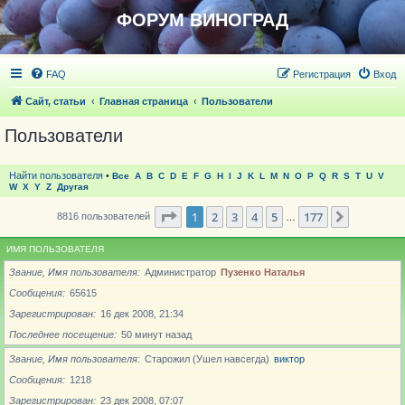
ФОРУМ ВИНОГРАД
FAQ
Регистрация
Вход
Сайт, статьи
Главная страница
Пользователи
Пользователи
Найти пользователя
•
Все
A
B
C
D
E
F
G
H
I
J
K
L
M
N
O
P
Q
R
S
T
U
V
W
X
Y
Z
Другая
Страница
1
из
177
1
2
3
4
5
177
След.
8816 пользователей
…
ИМЯ ПОЛЬЗОВАТЕЛЯ
Звание, Имя пользователя
Администратор
Пузенко Наталья
Сообщения
65615
Зарегистрирован
16 дек 2008, 21:34
Последнее посещение
50 минут назад
Звание, Имя пользователя
Старожил (Ушел навсегда)
виктор
Сообщения
1218
Зарегистрирован
23 дек 2008, 07:07