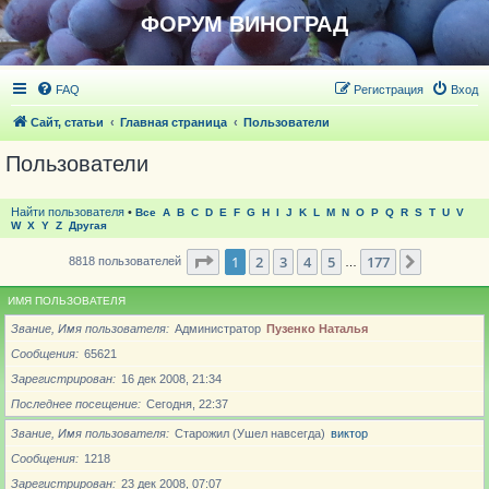
ФОРУМ ВИНОГРАД
FAQ
Регистрация
Вход
Сайт, статьи
Главная страница
Пользователи
Пользователи
Найти пользователя
•
Все
A
B
C
D
E
F
G
H
I
J
K
L
M
N
O
P
Q
R
S
T
U
V
W
X
Y
Z
Другая
Страница
1
из
177
1
2
3
4
5
177
След.
8818 пользователей
…
ИМЯ ПОЛЬЗОВАТЕЛЯ
Звание, Имя пользователя
Администратор
Пузенко Наталья
Сообщения
65621
Зарегистрирован
16 дек 2008, 21:34
Последнее посещение
Сегодня, 22:37
Звание, Имя пользователя
Старожил (Ушел навсегда)
виктор
Сообщения
1218
Зарегистрирован
23 дек 2008, 07:07