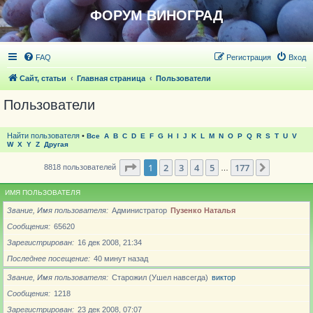
ФОРУМ ВИНОГРАД
FAQ
Регистрация
Вход
Сайт, статьи
Главная страница
Пользователи
Пользователи
Найти пользователя
•
Все
A
B
C
D
E
F
G
H
I
J
K
L
M
N
O
P
Q
R
S
T
U
V
W
X
Y
Z
Другая
Страница
1
из
177
1
2
3
4
5
177
След.
8818 пользователей
…
ИМЯ ПОЛЬЗОВАТЕЛЯ
Звание, Имя пользователя
Администратор
Пузенко Наталья
Сообщения
65620
Зарегистрирован
16 дек 2008, 21:34
Последнее посещение
40 минут назад
Звание, Имя пользователя
Старожил (Ушел навсегда)
виктор
Сообщения
1218
Зарегистрирован
23 дек 2008, 07:07