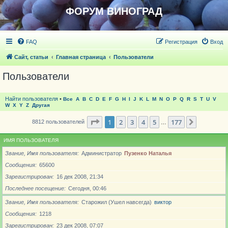
ФОРУМ ВИНОГРАД
FAQ
Регистрация
Вход
Сайт, статьи
Главная страница
Пользователи
Пользователи
Найти пользователя
•
Все
A
B
C
D
E
F
G
H
I
J
K
L
M
N
O
P
Q
R
S
T
U
V
W
X
Y
Z
Другая
Страница
1
из
177
1
2
3
4
5
177
След.
8812 пользователей
…
ИМЯ ПОЛЬЗОВАТЕЛЯ
Звание, Имя пользователя
Администратор
Пузенко Наталья
Сообщения
65600
Зарегистрирован
16 дек 2008, 21:34
Последнее посещение
Сегодня, 00:46
Звание, Имя пользователя
Старожил (Ушел навсегда)
виктор
Сообщения
1218
Зарегистрирован
23 дек 2008, 07:07