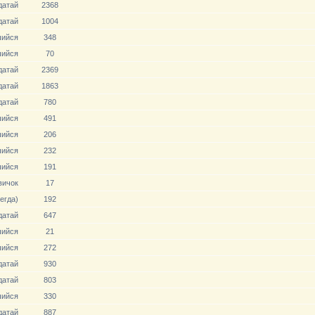
датай
2368
датай
1004
ийся
348
ийся
70
датай
2369
датай
1863
датай
780
ийся
491
ийся
206
ийся
232
ийся
191
вичoк
17
егда)
192
датай
647
ийся
21
ийся
272
датай
930
датай
803
ийся
330
датай
887