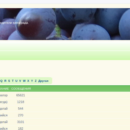
редители винограда.
Q
R
S
T
U
V
W
X
Y
Z
Другая
ВАНИЕ
СООБЩЕНИЯ
ратор
65621
егда)
1218
датай
544
ийся
270
датай
3101
ийся
182