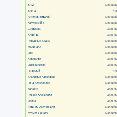
БАМ
Освоивш
Елена
Но
Антипов Виталий
Освоивш
Калужский В
Освоивш
Светлана
Завсег
Юрий Б.
Завсег
Рябушкин Вадим
Освоивш
МаринаЮ
Освоивш
Lusi
Освоивш
Konctantin
Завсег
Олег Шведов
Завсег
Геннадий
Но
Владимир Каркошкин
Освоивш
нина алексеевна
Освоивш
sanserg
Завсег
Рясков Александр
Завсег
Ирина
Завсег
Евгений Анатольевич
Освоивш
hvalynsk-gusev
Освоивш