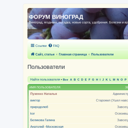
ФОРУМ ВИНОГРАД
Виноград, ягодники, посадка, новые сорта, удобрения. Болезни и в
Ссылки
FAQ
Сайт, статьи
Главная страница
Пользователи
Пользователи
Найти пользователя
•
Все
A
B
C
D
E
F
G
H
I
J
K
L
M
N
O
P
ИМЯ ПОЛЬЗОВАТЕЛЯ
З
Пузенко Наталья
Админист
виктор
Старожил (Ушел навс
природолюб
Завсег
kor
Освоивш
Беликова Галина
Завсег
Анатолий -Московская
Освоивш