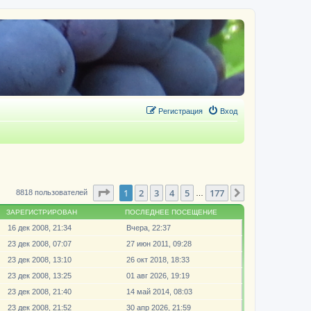
Регистрация
Вход
Страница
1
из
177
1
2
3
4
5
177
След.
8818 пользователей
…
ЗАРЕГИСТРИРОВАН
ПОСЛЕДНЕЕ ПОСЕЩЕНИЕ
16 дек 2008, 21:34
Вчера, 22:37
23 дек 2008, 07:07
27 июн 2011, 09:28
23 дек 2008, 13:10
26 окт 2018, 18:33
23 дек 2008, 13:25
01 авг 2026, 19:19
23 дек 2008, 21:40
14 май 2014, 08:03
23 дек 2008, 21:52
30 апр 2026, 21:59