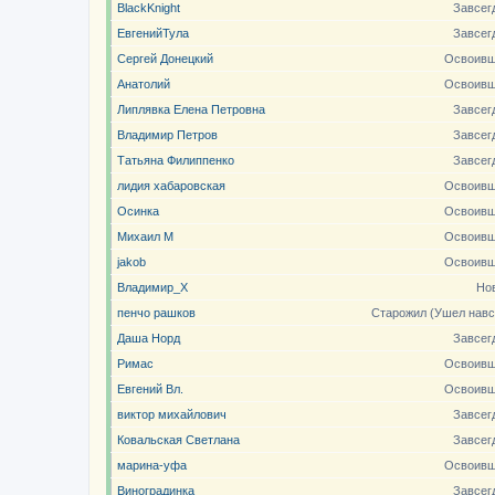
BlackKnight
Завсег
ЕвгенийТула
Завсег
Сергей Донецкий
Освоивш
Анатолий
Освоивш
Липлявка Елена Петровна
Завсег
Владимир Петров
Завсег
Татьяна Филиппенко
Завсег
лидия хабаровская
Освоивш
Осинка
Освоивш
Михаил М
Освоивш
jakob
Освоивш
Владимир_X
Но
пенчо рашков
Старожил (Ушел навс
Даша Норд
Завсег
Римас
Освоивш
Евгений Вл.
Освоивш
виктор михайлович
Завсег
Ковальская Светлана
Завсег
марина-уфа
Освоивш
Виноградинка
Завсег