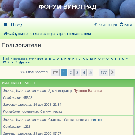
ФОРУМ ВИНОГРАД
FAQ
Регистрация
Вход
Сайт, статьи
Главная страница
Пользователи
Пользователи
Найти пользователя
•
Все
A
B
C
D
E
F
G
H
I
J
K
L
M
N
O
P
Q
R
S
T
U
V
W
X
Y
Z
Другая
Страница
1
из
177
1
2
3
4
5
177
След.
8821 пользователь
…
ИМЯ ПОЛЬЗОВАТЕЛЯ
Звание, Имя пользователя
Администратор
Пузенко Наталья
Сообщения
65628
Зарегистрирован
16 дек 2008, 21:34
Последнее посещение
6 минут назад
Звание, Имя пользователя
Старожил (Ушел навсегда)
виктор
Сообщения
1218
Зарегистрирован
23 дек 2008, 07:07