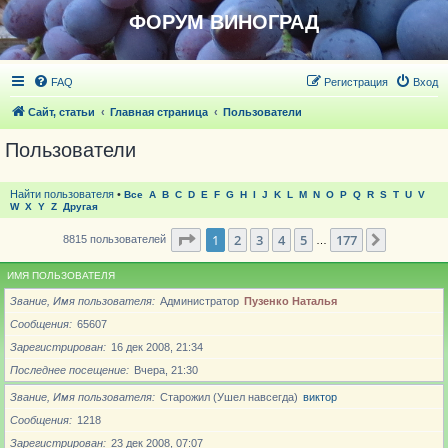
ФОРУМ ВИНОГРАД
FAQ
Регистрация
Вход
Сайт, статьи
Главная страница
Пользователи
Пользователи
Найти пользователя
•
Все
A
B
C
D
E
F
G
H
I
J
K
L
M
N
O
P
Q
R
S
T
U
V
W
X
Y
Z
Другая
Страница
1
из
177
1
2
3
4
5
177
След.
8815 пользователей
…
ИМЯ ПОЛЬЗОВАТЕЛЯ
Звание, Имя пользователя
Администратор
Пузенко Наталья
Сообщения
65607
Зарегистрирован
16 дек 2008, 21:34
Последнее посещение
Вчера, 21:30
Звание, Имя пользователя
Старожил (Ушел навсегда)
виктор
Сообщения
1218
Зарегистрирован
23 дек 2008, 07:07