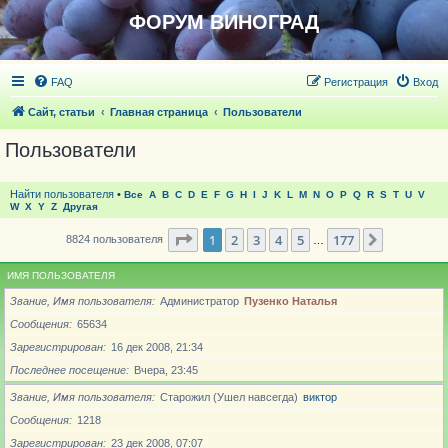
ФОРУМ ВИНОГРАД
FAQ
Регистрация
Вход
Сайт, статьи
Главная страница
Пользователи
Пользователи
Найти пользователя
•
Все
A
B
C
D
E
F
G
H
I
J
K
L
M
N
O
P
Q
R
S
T
U
V
W
X
Y
Z
Другая
Страница
1
из
177
1
2
3
4
5
177
След.
8824 пользователя
…
ИМЯ ПОЛЬЗОВАТЕЛЯ
Звание, Имя пользователя
Администратор
Пузенко Наталья
Сообщения
65634
Зарегистрирован
16 дек 2008, 21:34
Последнее посещение
Вчера, 23:45
Звание, Имя пользователя
Старожил (Ушел навсегда)
виктор
Сообщения
1218
Зарегистрирован
23 дек 2008, 07:07