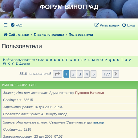
ФОРУМ ВИНОГРАД
FAQ
Регистрация
Вход
Сайт, статьи
Главная страница
Пользователи
Пользователи
Найти пользователя
•
Все
A
B
C
D
E
F
G
H
I
J
K
L
M
N
O
P
Q
R
S
T
U
V
W
X
Y
Z
Другая
Страница
1
из
177
1
2
3
4
5
177
След.
8816 пользователей
…
ИМЯ ПОЛЬЗОВАТЕЛЯ
Звание, Имя пользователя
Администратор
Пузенко Наталья
Сообщения
65615
Зарегистрирован
16 дек 2008, 21:34
Последнее посещение
41 минуту назад
Звание, Имя пользователя
Старожил (Ушел навсегда)
виктор
Сообщения
1218
Зарегистрирован
23 дек 2008, 07:07