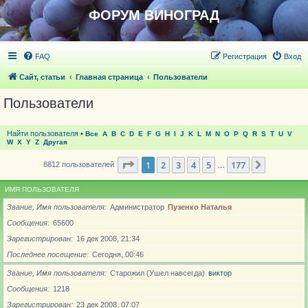
ФОРУМ ВИНОГРАД
FAQ
Регистрация
Вход
Сайт, статьи
Главная страница
Пользователи
Пользователи
Найти пользователя
•
Все
A
B
C
D
E
F
G
H
I
J
K
L
M
N
O
P
Q
R
S
T
U
V
W
X
Y
Z
Другая
Страница
1
из
177
1
2
3
4
5
177
След.
8812 пользователей
…
ИМЯ ПОЛЬЗОВАТЕЛЯ
Звание, Имя пользователя
Администратор
Пузенко Наталья
Сообщения
65600
Зарегистрирован
16 дек 2008, 21:34
Последнее посещение
Сегодня, 00:46
Звание, Имя пользователя
Старожил (Ушел навсегда)
виктор
Сообщения
1218
Зарегистрирован
23 дек 2008, 07:07