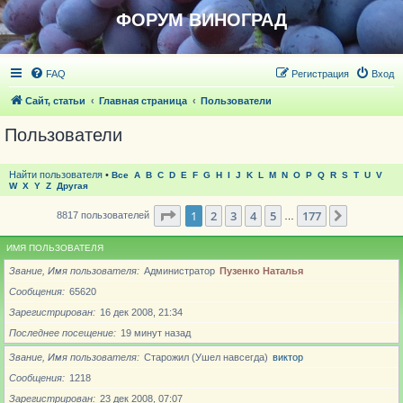
ФОРУМ ВИНОГРАД
FAQ
Регистрация
Вход
Сайт, статьи
Главная страница
Пользователи
Пользователи
Найти пользователя
•
Все
A
B
C
D
E
F
G
H
I
J
K
L
M
N
O
P
Q
R
S
T
U
V
W
X
Y
Z
Другая
Страница
1
из
177
1
2
3
4
5
177
След.
8817 пользователей
…
ИМЯ ПОЛЬЗОВАТЕЛЯ
Звание, Имя пользователя
Администратор
Пузенко Наталья
Сообщения
65620
Зарегистрирован
16 дек 2008, 21:34
Последнее посещение
19 минут назад
Звание, Имя пользователя
Старожил (Ушел навсегда)
виктор
Сообщения
1218
Зарегистрирован
23 дек 2008, 07:07