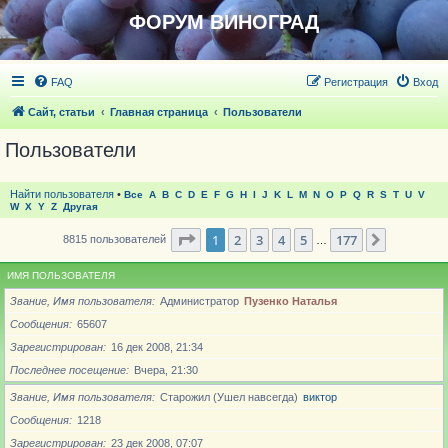
ФОРУМ ВИНОГРАД
FAQ
Регистрация
Вход
Сайт, статьи
Главная страница
Пользователи
Пользователи
Найти пользователя
•
Все
A
B
C
D
E
F
G
H
I
J
K
L
M
N
O
P
Q
R
S
T
U
V
W
X
Y
Z
Другая
Страница
1
из
177
1
2
3
4
5
177
След.
8815 пользователей
…
ИМЯ ПОЛЬЗОВАТЕЛЯ
Звание, Имя пользователя
Администратор
Пузенко Наталья
Сообщения
65607
Зарегистрирован
16 дек 2008, 21:34
Последнее посещение
Вчера, 21:30
Звание, Имя пользователя
Старожил (Ушел навсегда)
виктор
Сообщения
1218
Зарегистрирован
23 дек 2008, 07:07