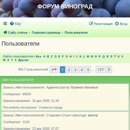
ФОРУМ ВИНОГРАД
FAQ
Регистрация
Вход
Сайт, статьи
Главная страница
Пользователи
Пользователи
Найти пользователя
•
Все
A
B
C
D
E
F
G
H
I
J
K
L
M
N
O
P
Q
R
S
T
U
V
W
X
Y
Z
Другая
Страница
1
из
177
1
2
3
4
5
177
След.
8817 пользователей
…
ИМЯ ПОЛЬЗОВАТЕЛЯ
Звание, Имя пользователя
Администратор
Пузенко Наталья
Сообщения
65620
Зарегистрирован
16 дек 2008, 21:34
Последнее посещение
3 минуты назад
Звание, Имя пользователя
Старожил (Ушел навсегда)
виктор
Сообщения
1218
Зарегистрирован
23 дек 2008, 07:07