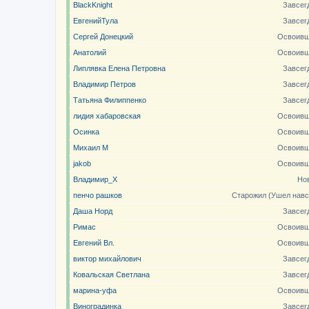
BlackKnight
Завсег
ЕвгенийТула
Завсег
Сергей Донецкий
Освоивш
Анатолий
Освоивш
Липлявка Елена Петровна
Завсег
Владимир Петров
Завсег
Татьяна Филиппенко
Завсег
лидия хабаровская
Освоивш
Осинка
Освоивш
Михаил М
Освоивш
jakob
Освоивш
Владимир_X
Но
пенчо рашков
Старожил (Ушел навс
Даша Норд
Завсег
Римас
Освоивш
Евгений Вл.
Освоивш
виктор михайлович
Завсег
Ковальская Светлана
Завсег
марина-уфа
Освоивш
Виноградинка
Завсег