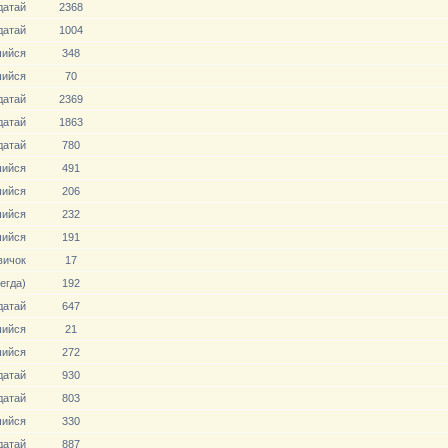
датай
2368
датай
1004
ийся
348
ийся
70
датай
2369
датай
1863
датай
780
ийся
491
ийся
206
ийся
232
ийся
191
вичoк
17
егда)
192
датай
647
ийся
21
ийся
272
датай
930
датай
803
ийся
330
датай
887