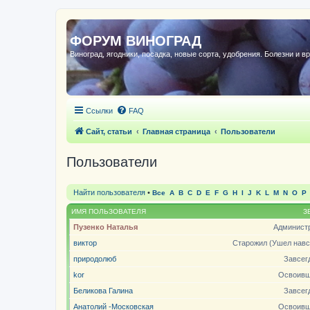
ФОРУМ ВИНОГРАД
Виноград, ягодники, посадка, новые сорта, удобрения. Болезни и в
Ссылки
FAQ
Сайт, статьи
Главная страница
Пользователи
Пользователи
Найти пользователя
•
Все
A
B
C
D
E
F
G
H
I
J
K
L
M
N
O
P
ИМЯ ПОЛЬЗОВАТЕЛЯ
З
Пузенко Наталья
Админист
виктор
Старожил (Ушел навс
природолюб
Завсег
kor
Освоивш
Беликова Галина
Завсег
Анатолий -Московская
Освоивш