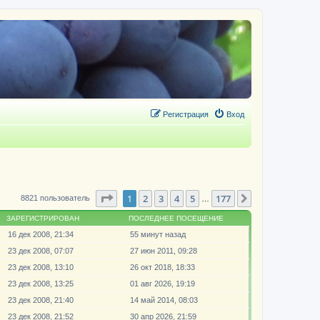
Регистрация
Вход
Страница
1
из
177
1
2
3
4
5
177
След.
8821 пользователь
…
ЗАРЕГИСТРИРОВАН
ПОСЛЕДНЕЕ ПОСЕЩЕНИЕ
16 дек 2008, 21:34
55 минут назад
23 дек 2008, 07:07
27 июн 2011, 09:28
23 дек 2008, 13:10
26 окт 2018, 18:33
23 дек 2008, 13:25
01 авг 2026, 19:19
23 дек 2008, 21:40
14 май 2014, 08:03
23 дек 2008, 21:52
30 апр 2026, 21:59