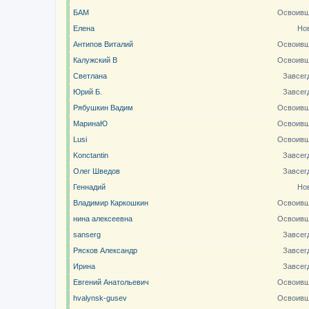
БАМ
Освоивш
Елена
Но
Антипов Виталий
Освоивш
Калужский В
Освоивш
Светлана
Завсег
Юрий Б.
Завсег
Рябушкин Вадим
Освоивш
МаринаЮ
Освоивш
Lusi
Освоивш
Konctantin
Завсег
Олег Шведов
Завсег
Геннадий
Но
Владимир Каркошкин
Освоивш
нина алексеевна
Освоивш
sanserg
Завсег
Рясков Александр
Завсег
Ирина
Завсег
Евгений Анатольевич
Освоивш
hvalynsk-gusev
Освоивш