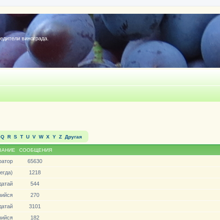
редители винограда.
Q
R
S
T
U
V
W
X
Y
Z
Другая
ВАНИЕ
СООБЩЕНИЯ
ратор
65630
егда)
1218
датай
544
ийся
270
датай
3101
ийся
182