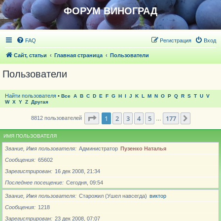
ФОРУМ ВИНОГРАД
FAQ
Регистрация
Вход
Сайт, статьи
Главная страница
Пользователи
Пользователи
Найти пользователя
•
Все
A
B
C
D
E
F
G
H
I
J
K
L
M
N
O
P
Q
R
S
T
U
V
W
X
Y
Z
Другая
Страница
1
из
177
1
2
3
4
5
177
След.
8812 пользователей
…
ИМЯ ПОЛЬЗОВАТЕЛЯ
Звание, Имя пользователя
Администратор
Пузенко Наталья
Сообщения
65602
Зарегистрирован
16 дек 2008, 21:34
Последнее посещение
Сегодня, 09:54
Звание, Имя пользователя
Старожил (Ушел навсегда)
виктор
Сообщения
1218
Зарегистрирован
23 дек 2008, 07:07