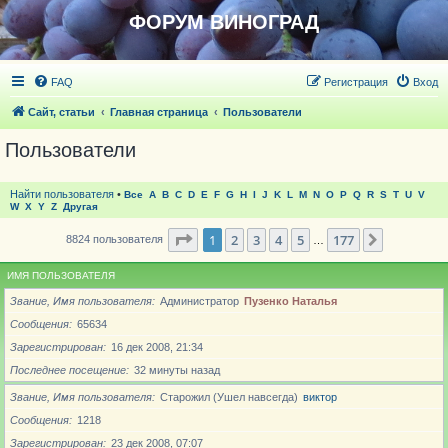
ФОРУМ ВИНОГРАД
FAQ
Регистрация
Вход
Сайт, статьи
Главная страница
Пользователи
Пользователи
Найти пользователя
•
Все
A
B
C
D
E
F
G
H
I
J
K
L
M
N
O
P
Q
R
S
T
U
V
W
X
Y
Z
Другая
Страница
1
из
177
1
2
3
4
5
177
След.
8824 пользователя
…
ИМЯ ПОЛЬЗОВАТЕЛЯ
Звание, Имя пользователя
Администратор
Пузенко Наталья
Сообщения
65634
Зарегистрирован
16 дек 2008, 21:34
Последнее посещение
32 минуты назад
Звание, Имя пользователя
Старожил (Ушел навсегда)
виктор
Сообщения
1218
Зарегистрирован
23 дек 2008, 07:07