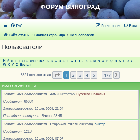
ФОРУМ ВИНОГРАД
FAQ
Регистрация
Вход
Сайт, статьи
Главная страница
Пользователи
Пользователи
Найти пользователя
•
Все
A
B
C
D
E
F
G
H
I
J
K
L
M
N
O
P
Q
R
S
T
U
V
W
X
Y
Z
Другая
Страница
1
из
177
1
2
3
4
5
177
След.
8824 пользователя
…
ИМЯ ПОЛЬЗОВАТЕЛЯ
Звание, Имя пользователя
Администратор
Пузенко Наталья
Сообщения
65634
Зарегистрирован
16 дек 2008, 21:34
Последнее посещение
Вчера, 23:45
Звание, Имя пользователя
Старожил (Ушел навсегда)
виктор
Сообщения
1218
Зарегистрирован
23 дек 2008, 07:07