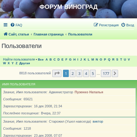
ФОРУМ ВИНОГРАД
FAQ
Регистрация
Вход
Сайт, статьи
Главная страница
Пользователи
Пользователи
Найти пользователя
•
Все
A
B
C
D
E
F
G
H
I
J
K
L
M
N
O
P
Q
R
S
T
U
V
W
X
Y
Z
Другая
Страница
1
из
177
1
2
3
4
5
177
След.
8818 пользователей
…
ИМЯ ПОЛЬЗОВАТЕЛЯ
Звание, Имя пользователя
Администратор
Пузенко Наталья
Сообщения
65621
Зарегистрирован
16 дек 2008, 21:34
Последнее посещение
Вчера, 22:37
Звание, Имя пользователя
Старожил (Ушел навсегда)
виктор
Сообщения
1218
Зарегистрирован
23 дек 2008, 07:07