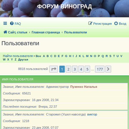
ФОРУМ ВИНОГРАД
FAQ
Регистрация
Вход
Сайт, статьи
Главная страница
Пользователи
Пользователи
Найти пользователя
•
Все
A
B
C
D
E
F
G
H
I
J
K
L
M
N
O
P
Q
R
S
T
U
V
W
X
Y
Z
Другая
Страница
1
из
177
1
2
3
4
5
177
След.
8818 пользователей
…
ИМЯ ПОЛЬЗОВАТЕЛЯ
Звание, Имя пользователя
Администратор
Пузенко Наталья
Сообщения
65621
Зарегистрирован
16 дек 2008, 21:34
Последнее посещение
Вчера, 22:37
Звание, Имя пользователя
Старожил (Ушел навсегда)
виктор
Сообщения
1218
Зарегистрирован
23 дек 2008, 07:07